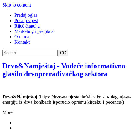
Skip to content
Predaj oglas
Pošalji vijest
Riječ čitatelja
Marketing i pretplata
O nama
Kontakt
GO
Drvo&Namještaj
-
Vodeće informativno
glasilo drvoprerađivačkog sektora
Drvo&Namještaj
(https://drvo-namjestaj.hr/vijesti/rastu-ulaganja-u-
energiju-iz-drva-kohlbach-isporucio-opremu-kirceku-i-pecencu/)
More