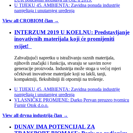
U TIJEKU 45. AMBIENTA: Zavidna ponuda industrije
namještaja i unutarnjeg uređenja
View all CROBIOM član →
INTERZUM 2019 U KOELNU: Predstavljanje
inovativnih materijala koji će promijeniti
svijet!
Zahvaljujući napretku u istraživanju raznih materijala,
njihovih značajki i funkcija, stvaraju se sasvim nove
generacije proizvoda. Industrija može stoga u većoj mjeri
očekivati inovativne materijale koji su lakši, tanji,
kompaktniji, fleksibilniji ili otporniji na trošenje.
U TIJEKU 45. AMBIENTA: Zavidna ponuda industrije
namještaja i unutarnjeg uređenja
VLASNIČKE PROMJENE: Darko Pervan preuzeo tvornicu
Furnir Otok d.o.o.
View all drvna industrija član →
DUNAV IMA POTENCIJAL ZA