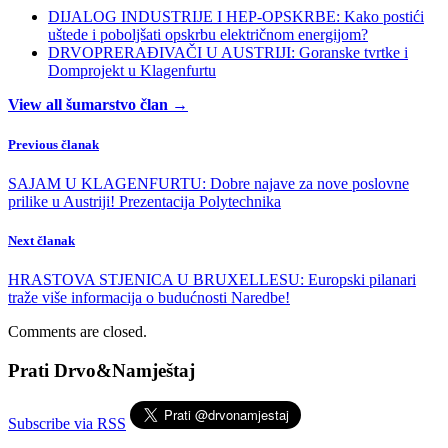
DIJALOG INDUSTRIJE I HEP-OPSKRBE: Kako postići
uštede i poboljšati opskrbu električnom energijom?
DRVOPRERAĐIVAČI U AUSTRIJI: Goranske tvrtke i
Domprojekt u Klagenfurtu
View all šumarstvo član →
Previous članak
SAJAM U KLAGENFURTU: Dobre najave za nove poslovne
prilike u Austriji! Prezentacija Polytechnika
Next članak
HRASTOVA STJENICA U BRUXELLESU: Europski pilanari
traže više informacija o budućnosti Naredbe!
Comments are closed.
Prati Drvo&Namještaj
Subscribe via RSS