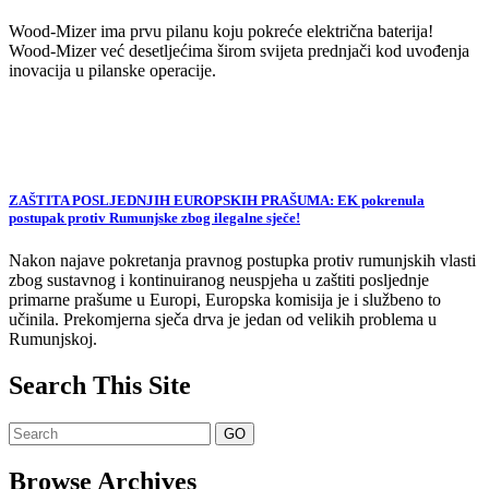
Wood-Mizer ima prvu pilanu koju pokreće električna baterija!
Wood-Mizer već desetljećima širom svijeta prednjači kod uvođenja
inovacija u pilanske operacije.
ZAŠTITA POSLJEDNJIH EUROPSKIH PRAŠUMA: EK pokrenula
postupak protiv Rumunjske zbog ilegalne sječe!
Nakon najave pokretanja pravnog postupka protiv rumunjskih vlasti
zbog sustavnog i kontinuiranog neuspjeha u zaštiti posljednje
primarne prašume u Europi, Europska komisija je i službeno to
učinila. Prekomjerna sječa drva je jedan od velikih problema u
Rumunjskoj.
Search This Site
Browse Archives