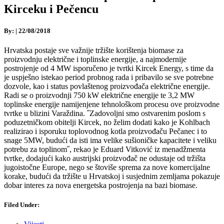
Kirceku i Pečencu
By:
|
22/08/2018
Hrvatska postaje sve važnije tržište korištenja biomase za
proizvodnju električne i toplinske energije, a najmodernije
postrojenje od 4 MW isporučeno je tvrtki Kircek Energy, s time da
je uspješno istekao period probnog rada i pribavilo se sve potrebne
dozvole, kao i status povlaštenog proizvođača električne energije.
Radi se o proizvodnji 750 kW električne energije te 3,2 MW
toplinske energije namijenjene tehnološkom procesu ove proizvodne
tvrtke u blizini Varaždina. ˝Zadovoljni smo ostvarenim poslom s
poduzetničkom obitelji Kircek, no želim dodati kako je Kohlbach
realizirao i isporuku toplovodnog kotla proizvođaču Pečanec i to
snage 5MW, budući da isti ima velike sušioničke kapacitete i veliku
potrebu za toplinom˝, rekao je Eduard Vitković iz menadžmenta
tvrtke, dodajući kako austrijski proizvođač ne odustaje od tržišta
jugoistočne Europe, nego se štoviše sprema za nove komercijalne
korake, budući da tržište u Hrvatskoj i susjednim zemljama pokazuje
dobar interes za nova energetska postrojenja na bazi biomase.
Filed Under: