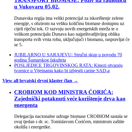
TRANSPORT BIOMASE: Poziv na radionicu
u Vukovaru 05.02.
Dunavska regija ima veliki potencijal za iskorištenje zelene
energije, s obzirom na veliku količinu biomase dostupnu uz
cijeli riječni tok. O razvoju novih energetskih mreža te o
velikom potencijalu Dunava kao najprihvatljivijeg oblika
transporta svih vrsta roba, uključujući i biomasu, raspravljat će
se 5.
JUBILARNO U SARAJEVU: Stručni skup u povodu 70
godina Šumarskog fakulteta
POSLJEDICE TRGOVINSKOG RATA: Kinezi otvaraju
tvornice u Vijetnamu kako bi izbjegli carine SAD-a
View all hrvatski drvni klaster član →
CROBIOM KOD MINISTRA ĆORIĆA:
Zajednički potaknuti veće korištenje drva kao
energenta
Delegacija nacionalne udruge biomase CROBIOM sastala se
ovaj tjedan s dr. sc. Tomislavom Ćorićem, ministrom zaštite
okoliša i energetike.