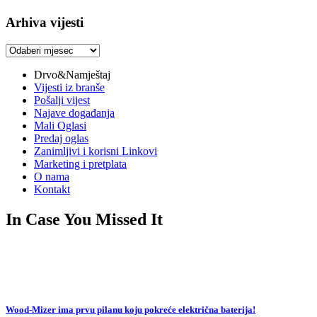
Arhiva vijesti
Arhiva
vijesti
Drvo&Namještaj
Vijesti iz branše
Pošalji vijest
Najave događanja
Mali Oglasi
Predaj oglas
Zanimljivi i korisni Linkovi
Marketing i pretplata
O nama
Kontakt
In Case You Missed It
Wood-Mizer ima prvu pilanu koju pokreće električna baterija!