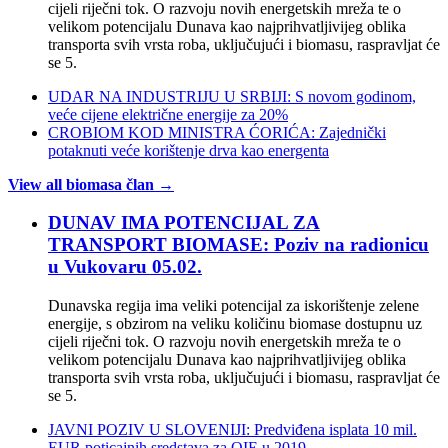
cijeli riječni tok. O razvoju novih energetskih mreža te o
velikom potencijalu Dunava kao najprihvatljivijeg oblika
transporta svih vrsta roba, uključujući i biomasu, raspravljat će
se 5.
UDAR NA INDUSTRIJU U SRBIJI: S novom godinom,
veće cijene električne energije za 20%
CROBIOM KOD MINISTRA ĆORIĆA: Zajednički
potaknuti veće korištenje drva kao energenta
View all biomasa član →
DUNAV IMA POTENCIJAL ZA
TRANSPORT BIOMASE: Poziv na radionicu
u Vukovaru 05.02.
Dunavska regija ima veliki potencijal za iskorištenje zelene
energije, s obzirom na veliku količinu biomase dostupnu uz
cijeli riječni tok. O razvoju novih energetskih mreža te o
velikom potencijalu Dunava kao najprihvatljivijeg oblika
transporta svih vrsta roba, uključujući i biomasu, raspravljat će
se 5.
JAVNI POZIV U SLOVENIJI: Predviđena isplata 10 mil.
EUR poticajnih sredstava za OIE u 2019.