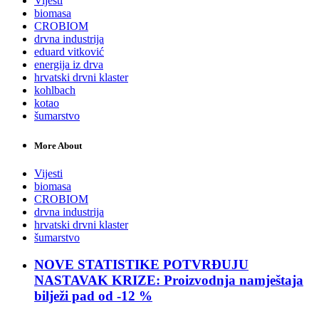
Vijesti
biomasa
CROBIOM
drvna industrija
eduard vitković
energija iz drva
hrvatski drvni klaster
kohlbach
kotao
šumarstvo
More About
Vijesti
biomasa
CROBIOM
drvna industrija
hrvatski drvni klaster
šumarstvo
NOVE STATISTIKE POTVRĐUJU
NASTAVAK KRIZE: Proizvodnja namještaja
bilježi pad od -12 %