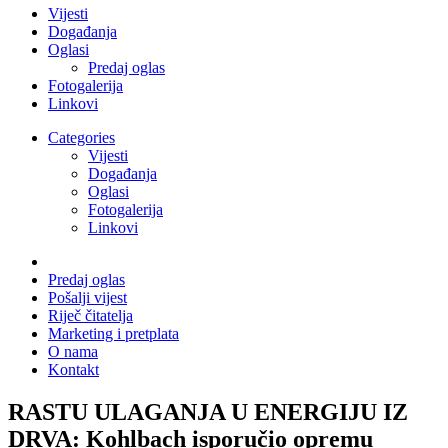
Vijesti
Događanja
Oglasi
Predaj oglas
Fotogalerija
Linkovi
Categories
Vijesti
Događanja
Oglasi
Fotogalerija
Linkovi
Predaj oglas
Pošalji vijest
Riječ čitatelja
Marketing i pretplata
O nama
Kontakt
RASTU ULAGANJA U ENERGIJU IZ
DRVA: Kohlbach isporučio opremu