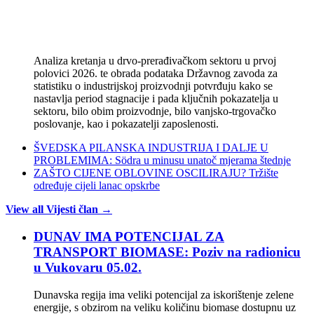
Analiza kretanja u drvo-prerađivačkom sektoru u prvoj
polovici 2026. te obrada podataka Državnog zavoda za
statistiku o industrijskoj proizvodnji potvrđuju kako se
nastavlja period stagnacije i pada ključnih pokazatelja u
sektoru, bilo obim proizvodnje, bilo vanjsko-trgovačko
poslovanje, kao i pokazatelji zaposlenosti.
ŠVEDSKA PILANSKA INDUSTRIJA I DALJE U
PROBLEMIMA: Södra u minusu unatoč mjerama štednje
ZAŠTO CIJENE OBLOVINE OSCILIRAJU? Tržište
određuje cijeli lanac opskrbe
View all Vijesti član →
DUNAV IMA POTENCIJAL ZA
TRANSPORT BIOMASE: Poziv na radionicu
u Vukovaru 05.02.
Dunavska regija ima veliki potencijal za iskorištenje zelene
energije, s obzirom na veliku količinu biomase dostupnu uz