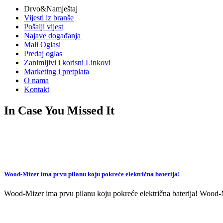
Drvo&Namještaj
Vijesti iz branše
Pošalji vijest
Najave događanja
Mali Oglasi
Predaj oglas
Zanimljivi i korisni Linkovi
Marketing i pretplata
O nama
Kontakt
In Case You Missed It
Wood-Mizer ima prvu pilanu koju pokreće električna baterija!
Wood-Mizer ima prvu pilanu koju pokreće električna baterija! Wood-Mi