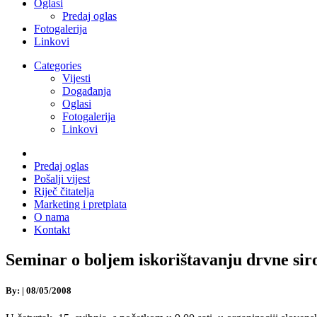
Oglasi
Predaj oglas
Fotogalerija
Linkovi
Categories
Vijesti
Događanja
Oglasi
Fotogalerija
Linkovi
Predaj oglas
Pošalji vijest
Riječ čitatelja
Marketing i pretplata
O nama
Kontakt
Seminar o boljem iskorištavanju drvne sir
By:
|
08/05/2008