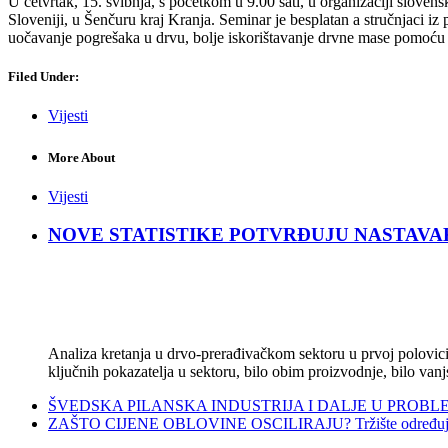
U četvrtak, 15. svibnja, s početkom u 9.00 sati, u organizaciji slove
Sloveniji, u Šenčuru kraj Kranja. Seminar je besplatan a stručnjaci iz 
uočavanje pogrešaka u drvu, bolje iskorištavanje drvne mase pomoću dul
Filed Under:
Vijesti
More About
Vijesti
NOVE STATISTIKE POTVRĐUJU NASTAVAK KRIZ
Analiza kretanja u drvo-prerađivačkom sektoru u prvoj polovici 
ključnih pokazatelja u sektoru, bilo obim proizvodnje, bilo vanj
ŠVEDSKA PILANSKA INDUSTRIJA I DALJE U PROBLEMIMA:
ZAŠTO CIJENE OBLOVINE OSCILIRAJU? Tržište određuje ci