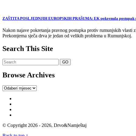
ZAŠTITA POSLJEDNJIH EUROPSKIH PRAŠUMA: EK pokrenula postupak proti
Nakon najave pokretanja pravnog postupka protiv rumunjskih vlasti zb
Prekomjerna sječa drva je jedan od velikih problema u Rumunjskoj.
Search This Site
Browse Archives
Browse
Archives
© Copyright 2026 - 2026, Drvo&Namještaj
Back to top ↑