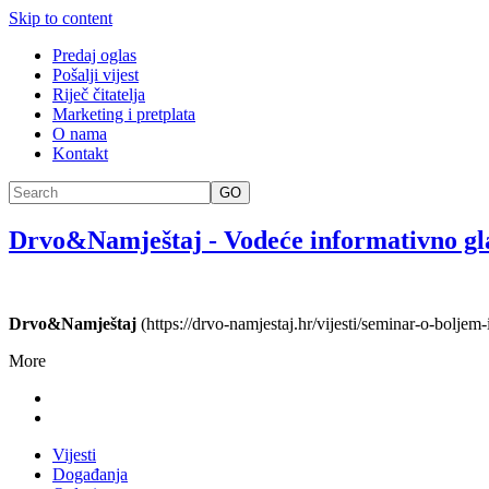
Skip to content
Predaj oglas
Pošalji vijest
Riječ čitatelja
Marketing i pretplata
O nama
Kontakt
GO
Drvo&Namještaj
-
Vodeće informativno gl
Drvo&Namještaj
(https://drvo-namjestaj.hr/vijesti/seminar-o-boljem-
More
Vijesti
Događanja