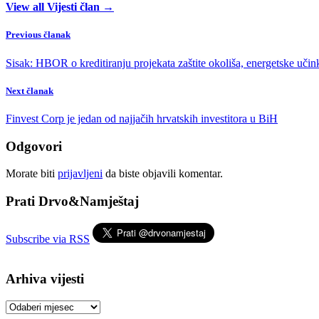
View all Vijesti član →
Previous članak
Sisak: HBOR o kreditiranju projekata zaštite okoliša, energetske učin
Next članak
Finvest Corp je jedan od najjačih hrvatskih investitora u BiH
Odgovori
Morate biti
prijavljeni
da biste objavili komentar.
Prati Drvo&Namještaj
Subscribe via RSS
Arhiva vijesti
Arhiva
vijesti