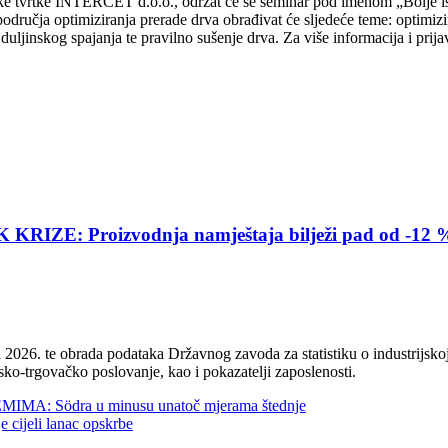
nske tvrtke INTERCET d.o.o., održat će se seminar pod imenom „Bolje is
područja optimiziranja prerade drva obrađivat će sljedeće teme: optimizi
jinskog spajanja te pravilno sušenje drva. Za više informacija i prijav
E: Proizvodnja namještaja bilježi pad od -12 
2026. te obrada podataka Državnog zavoda za statistiku o industrijskoj
sko-trgovačko poslovanje, kao i pokazatelji zaposlenosti.
 Södra u minusu unatoč mjerama štednje
jeli lanac opskrbe