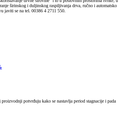
korištavanje drvne sirovine“ i to u poslovnim prostorima tvrtke, u
ranje širinskog i duljinskog raspiljivanja drva, ručno i automatsko
u javiti se na tel. 00386 4 2711 550.
%
 proizvodnji potvrđuju kako se nastavlja period stagnacije i pada