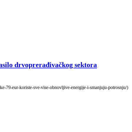
asilo drvoprerađivačkog sektora
ecke-79-eur-koriste-sve-vise-obnovljive-energije-i-smanjuju-potrosnju/)