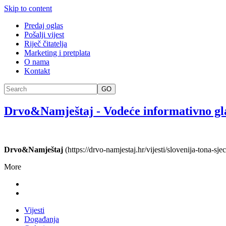
Skip to content
Predaj oglas
Pošalji vijest
Riječ čitatelja
Marketing i pretplata
O nama
Kontakt
GO
Drvo&Namještaj
-
Vodeće informativno gl
Drvo&Namještaj
(https://drvo-namjestaj.hr/vijesti/slovenija-tona-sj
More
Vijesti
Događanja