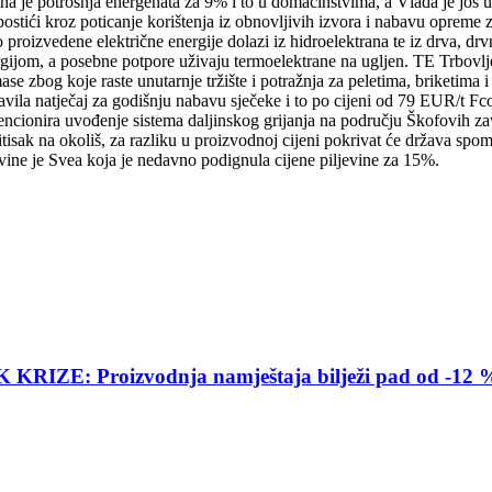
a je potrošnja energenata za 9% i to u domaćinstvima, a Vlada je još u
tići kroz poticanje korištenja iz obnovljivih izvora i nabavu opreme z
 proizvedene električne energije dolazi iz hidroelektrana te iz drva, dr
ergijom, a posebne potpore uživaju termoelektrane na ugljen. TE Trbovlj
e zbog koje raste unutarnje tržište i potražnja za peletima, briketima i
avila natječaj za godišnju nabavu sječeke i to po cijeni od 79 EUR/t Fc
encionira uvođenje sistema daljinskog grijanja na području Škofovih zavo
i pritisak na okoliš, za razliku u proizvodnoj cijeni pokrivat će država
jevine je Svea koja je nedavno podignula cijene piljevine za 15%.
E: Proizvodnja namještaja bilježi pad od -12 