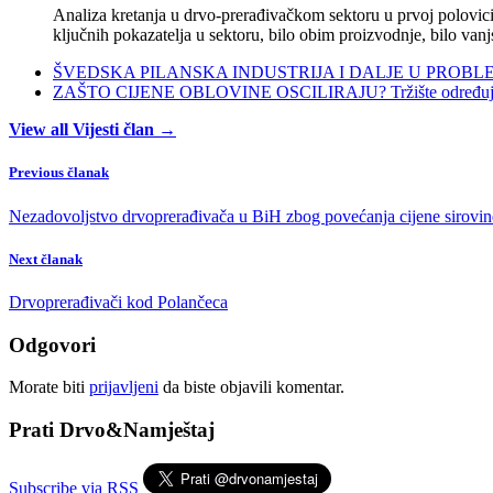
Analiza kretanja u drvo-prerađivačkom sektoru u prvoj polovici 
ključnih pokazatelja u sektoru, bilo obim proizvodnje, bilo vanj
ŠVEDSKA PILANSKA INDUSTRIJA I DALJE U PROBLEMIMA:
ZAŠTO CIJENE OBLOVINE OSCILIRAJU? Tržište određuje ci
View all Vijesti član →
Previous članak
Nezadovoljstvo drvoprerađivača u BiH zbog povećanja cijene sirovin
Next članak
Drvoprerađivači kod Polančeca
Odgovori
Morate biti
prijavljeni
da biste objavili komentar.
Prati Drvo&Namještaj
Subscribe via RSS