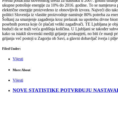
Prema podacima slovenskog ureda za statistiku u 2007. godini smanjen
ukupne potrošnje energije za 10% do 2016. godine. To se namjerava pos
električne energije proizvedeno iz obnovljivih izvora. Najveći dio tako
politici Slovenija iz vlastite proizvodnje namiruje 80% potreba za en
Šoštanj za smanjenje zagađenja kroz prelazak na upotrebu drvne biomas
posebnih poreza koje će plaćati veliki zagađivači. TE Ljubljana je obj
budući da se traži veća godišnja količina. U Ljubljani se također subv
kako su istakli slovenski mediji grijanje poskupjeti, no biti će manj
grijanja već postoji u Zagorju ob Savi, a glavni dobavljač iverja i pil
Filed Under:
Vijesti
More About
Vijesti
NOVE STATISTIKE POTVRĐUJU NASTAVAK KRIZ