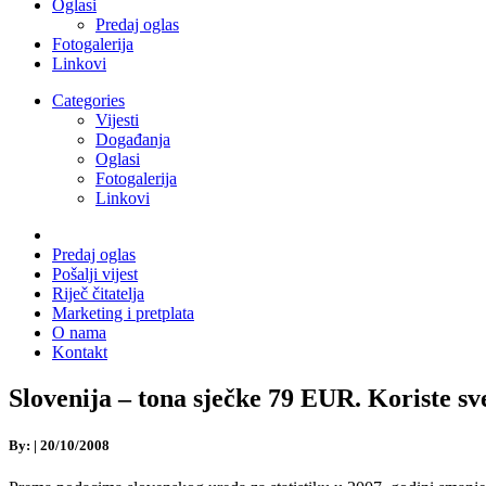
Oglasi
Predaj oglas
Fotogalerija
Linkovi
Categories
Vijesti
Događanja
Oglasi
Fotogalerija
Linkovi
Predaj oglas
Pošalji vijest
Riječ čitatelja
Marketing i pretplata
O nama
Kontakt
Slovenija – tona sječke 79 EUR. Koriste sv
By:
|
20/10/2008