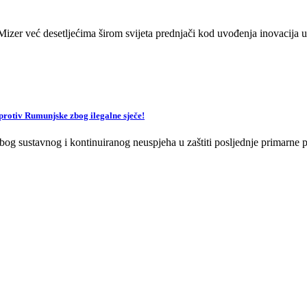
zer već desetljećima širom svijeta prednjači kod uvođenja inovacija u 
v Rumunjske zbog ilegalne sječe!
og sustavnog i kontinuiranog neuspjeha u zaštiti posljednje primarne p