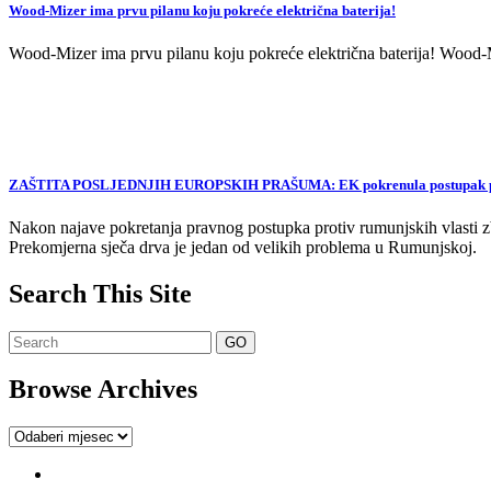
Wood-Mizer ima prvu pilanu koju pokreće električna baterija!
Wood-Mizer ima prvu pilanu koju pokreće električna baterija! Wood-Mi
ZAŠTITA POSLJEDNJIH EUROPSKIH PRAŠUMA: EK pokrenula postupak proti
Nakon najave pokretanja pravnog postupka protiv rumunjskih vlasti zb
Prekomjerna sječa drva je jedan od velikih problema u Rumunjskoj.
Search This Site
Browse Archives
Browse
Archives