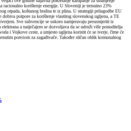
 veljači ove godine najavila pokretanje kampanje za smanjenje
a racionalno korištenje energije. U Sloveniji je trenutno 23%
vnog otpada, koštanog brašna te iz plina. U strategiji prilagodbe EU
e dobiva potpore za korištenje vlastitog slovenskog ugljena, a TE
 iverjem. Sve subvencije se uskoro namjeravaju preusmjeriti iz
o elektrana a natječajem se dozvoljava da se udruži više ponuditelja
da i Vojkove ceste, a umjesto ugljena koristit će se iverje, čime će
 spomenutim porezom za zagađivače. Također sličan oblik komunalnog
%