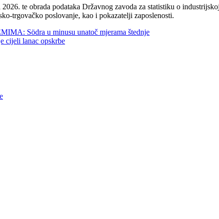
2026. te obrada podataka Državnog zavoda za statistiku o industrijskoj
sko-trgovačko poslovanje, kao i pokazatelji zaposlenosti.
 Södra u minusu unatoč mjerama štednje
jeli lanac opskrbe
e