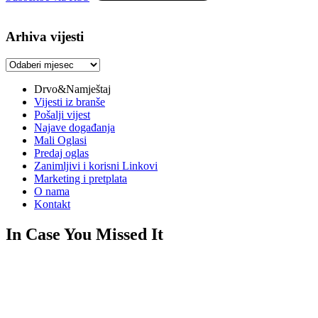
Arhiva vijesti
Arhiva
vijesti
Drvo&Namještaj
Vijesti iz branše
Pošalji vijest
Najave događanja
Mali Oglasi
Predaj oglas
Zanimljivi i korisni Linkovi
Marketing i pretplata
O nama
Kontakt
In Case You Missed It