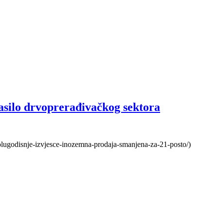
asilo drvoprerađivačkog sektora
-polugodisnje-izvjesce-inozemna-prodaja-smanjena-za-21-posto/)