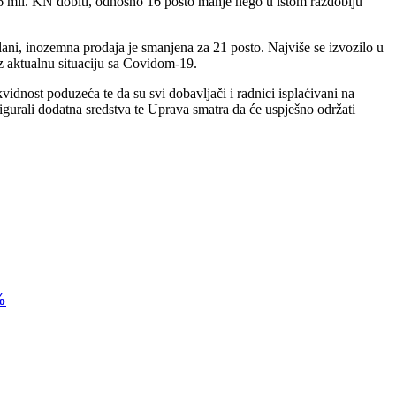
o 6 mil. KN dobiti, odnosno 16 posto manje nego u istom razdoblju
lani, inozemna prodaja je smanjena za 21 posto. Najviše se izvozilo u
z aktualnu situaciju sa Covidom-19.
idnost poduzeća te da su svi dobavljači i radnici isplaćivani na
gurali dodatna sredstva te Uprava smatra da će uspješno održati
%