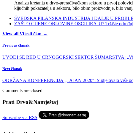
Analiza kretanja u drvo-prerađivačkom sektoru u prvoj polovici 
ključnih pokazatelja u sektoru, bilo obim proizvodnje, bilo vanj
ŠVEDSKA PILANSKA INDUSTRIJA I DALJE U PROBLEMIMA:
ZAŠTO CIJENE OBLOVINE OSCILIRAJU? Tržište određuje ci
View all Vijesti član →
Previous članak
UVODI SE RED U CRNOGORSKI SEKTOR ŠUMARSTVA: „Više pra
Next članak
ODRŽANA KONFERENCIJA „TAJAN 2020“: Sudjelovalo više od 150 
Comments are closed.
Prati Drvo&Namještaj
Subscribe via RSS