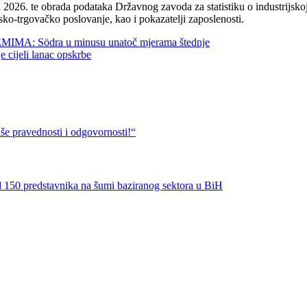
2026. te obrada podataka Državnog zavoda za statistiku o industrijskoj
sko-trgovačko poslovanje, kao i pokazatelji zaposlenosti.
 Södra u minusu unatoč mjerama štednje
jeli lanac opskrbe
vednosti i odgovornosti!“
predstavnika na šumi baziranog sektora u BiH