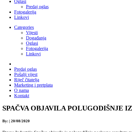
Oglasi
Predaj oglas
Fotogalerija
Linkovi
Categories
Vijesti
Događanja
Oglasi
Fotogalerija
Linkovi
Predaj oglas
Pošalji vijest
Riječ čitatelja
Marketing i pretplata
O nama
Kontakt
SPAČVA OBJAVILA POLUGODIŠNJE IZVJE
By:
|
20/08/2020