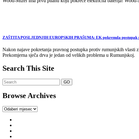
Wood-Mizer ima prvu pilanu koju pokreće električna baterija! Wood-Mi
ZAŠTITA POSLJEDNJIH EUROPSKIH PRAŠUMA: EK pokrenula postupak proti
Nakon najave pokretanja pravnog postupka protiv rumunjskih vlasti zb
Prekomjerna sječa drva je jedan od velikih problema u Rumunjskoj.
Search This Site
Browse Archives
Browse
Archives