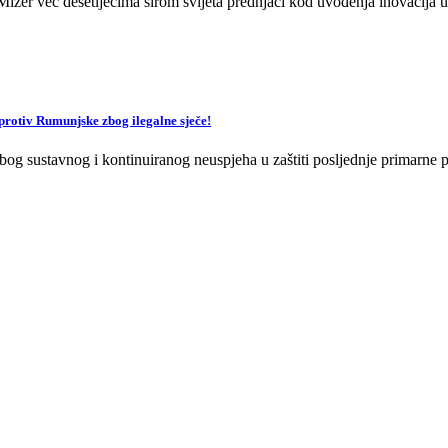
zer već desetljećima širom svijeta prednjači kod uvođenja inovacija u 
v Rumunjske zbog ilegalne sječe!
og sustavnog i kontinuiranog neuspjeha u zaštiti posljednje primarne p