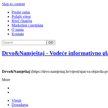
Skip to content
Predaj oglas
Pošalji vijest
Riječ čitatelja
Marketing i pretplata
O nama
Kontakt
GO
Drvo&Namještaj
-
Vodeće informativno gl
Drvo&Namještaj
(https://drvo-namjestaj.hr/vijesti/spacva-objavila
More
Vijesti
Događanja