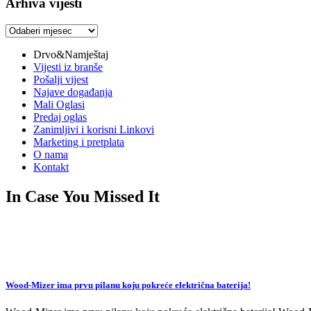
Arhiva vijesti
Arhiva
vijesti
Drvo&Namještaj
Vijesti iz branše
Pošalji vijest
Najave događanja
Mali Oglasi
Predaj oglas
Zanimljivi i korisni Linkovi
Marketing i pretplata
O nama
Kontakt
In Case You Missed It
Wood-Mizer ima prvu pilanu koju pokreće električna baterija!