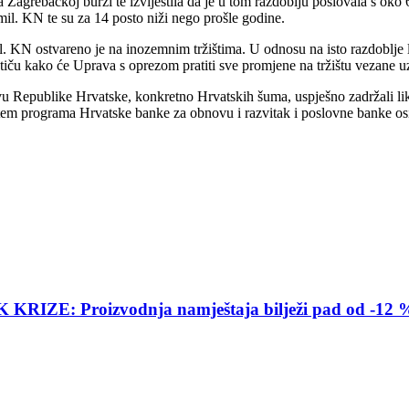
a Zagrebačkoj burzi te izvijestila da je u tom razdoblju poslovala s ok
mil. KN te su za 14 posto niži nego prošle godine.
il. KN ostvareno je na inozemnim tržištima. U odnosu na isto razdoblje 
tiču kako će Uprava s oprezom pratiti sve promjene na tržištu vezane u
vu Republike Hrvatske, konkretno Hrvatskih šuma, uspješno zadržali likv
utem programa Hrvatske banke za obnovu i razvitak i poslovne banke osi
E: Proizvodnja namještaja bilježi pad od -12 