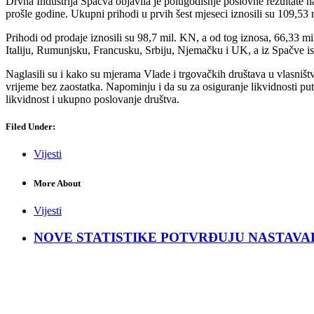
Drvna Industrija Spačva objavila je polugodišnje poslovne rezultate n
prošle godine. Ukupni prihodi u prvih šest mjeseci iznosili su 109,53 
Prihodi od prodaje iznosili su 98,7 mil. KN, a od tog iznosa, 66,33 m
Italiju, Rumunjsku, Francusku, Srbiju, Njemačku i UK, a iz Spačve is
Naglasili su i kako su mjerama Vlade i trgovačkih društava u vlasništ
vrijeme bez zaostatka. Napominju i da su za osiguranje likvidnosti p
likvidnost i ukupno poslovanje društva.
Filed Under:
Vijesti
More About
Vijesti
NOVE STATISTIKE POTVRĐUJU NASTAVAK KRIZ