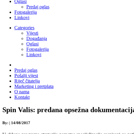
Oglasi
Predaj oglas
Fotogalerija
Linkovi
Categories
Vijesti
Događanja
Oglasi
Fotogalerija
Linkovi
Predaj oglas
Pošalji vijest
Riječ čitatelja
Marketing i pretplata
O nama
Kontakt
Spin Valis: predana opsežna dokumentac
By:
|
14/08/2017