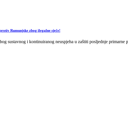
v Rumunjske zbog ilegalne sječe!
og sustavnog i kontinuiranog neuspjeha u zaštiti posljednje primarne p