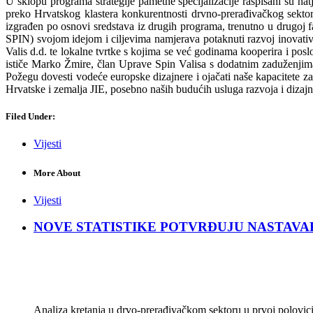
U sklopu programa strategije pametne specijalizacije raspisani su na
preko Hrvatskog klastera konkurentnosti drvno-prerađivačkog sektora
izgrađen po osnovi sredstava iz drugih programa, trenutno u drugoj
SPIN) svojom idejom i ciljevima namjerava potaknuti razvoj inovativn
Valis d.d. te lokalne tvrtke s kojima se već godinama kooperira i posl
ističe Marko Žmire, član Uprave Spin Valisa s dodatnim zaduženjima 
Požegu dovesti vodeće europske dizajnere i ojačati naše kapacitete z
Hrvatske i zemalja JIE, posebno naših budućih usluga razvoja i dizaj
Filed Under:
Vijesti
More About
Vijesti
NOVE STATISTIKE POTVRĐUJU NASTAVAK KRIZ
Analiza kretanja u drvo-prerađivačkom sektoru u prvoj polovici 