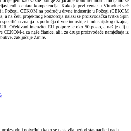
 ocijenjeni kao važne poluge za jačanje konkurentnosti. Inicijalno se
javljenih centara kompetencija. Kako je prvi centar u Virovitici već
oglavi i Požegi. CEKOM na području drvne industrije u Požegi (CEKOM
a, a na čelu projektnog konzorcija nalazi se proizvođačka tvrtka Spin
specifična znanja iz područja drvne industrije i industrijskog dizajna,
UR. Očekivani intenzitet EU potpore je oko 50 posto, a naš je cilj u
ure CEKOM-a za naše članice, ali i za druge proizvođače namještaja iz
 bukve, zaključuje Žmire.
%
 proizvodnji potvrđuju kako se nastavlja period stagnacije i pada