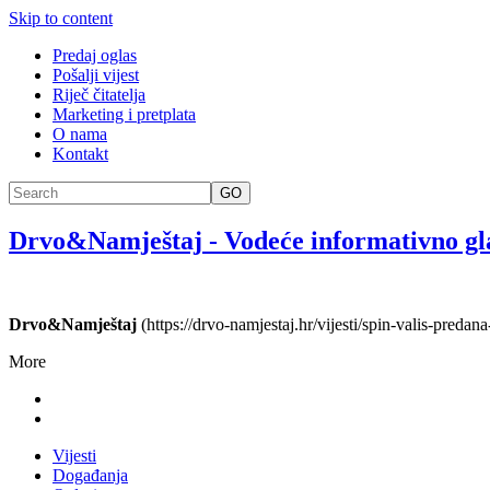
Skip to content
Predaj oglas
Pošalji vijest
Riječ čitatelja
Marketing i pretplata
O nama
Kontakt
GO
Drvo&Namještaj
-
Vodeće informativno gl
Drvo&Namještaj
(https://drvo-namjestaj.hr/vijesti/spin-valis-pred
More
Vijesti
Događanja