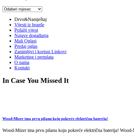
Arhiva
vijesti
Drvo&Namještaj
Vijesti iz branše
Pošalji vijest
Najave događanja
Mali Oglasi
Predaj oglas
Zanimljivi i korisni Linkovi
Marketing i pretplata
O nama
Kontakt
In Case You Missed It
Wood-Mizer ima prvu pilanu koju pokreće električna baterija!
Wood-Mizer ima prvu pilanu koju pokreće električna baterija! Wood-Mi