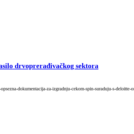
asilo drvoprerađivačkog sektora
ana-opsezna-dokumentacija-za-izgradnju-cekom-spin-suraduju-s-deloitte-o