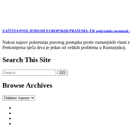
ZAŠTITA POSLJEDNJIH EUROPSKIH PRAŠUMA: EK pokrenula postupak proti
Nakon najave pokretanja pravnog postupka protiv rumunjskih vlasti zb
Prekomjerna sječa drva je jedan od velikih problema u Rumunjskoj.
Search This Site
Browse Archives
Browse
Archives