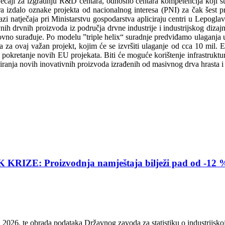
tječaji za izgradnju R&D centara, odnosno centara kompetencija koji su
 izdalo oznake projekta od nacionalnog interesa (PNI) za čak šest pri
 fazi natječaja pri Ministarstvu gospodarstva apliciraju centri u Lep
ih drvnih proizvoda iz područja drvne industrije i industrijskog dizajn
ovno surađuje. Po modelu ”triple helix“ suradnje predviđamo ulaganja u 
za ovaj važan projekt, kojim će se izvršiti ulaganje od cca 10 mil. E
a pokretanje novih EU projekata. Biti će moguće korištenje infrastrukt
niranja novih inovativnih proizvoda izrađenih od masivnog drva hrasta i
E: Proizvodnja namještaja bilježi pad od -12 
2026. te obrada podataka Državnog zavoda za statistiku o industrijskoj