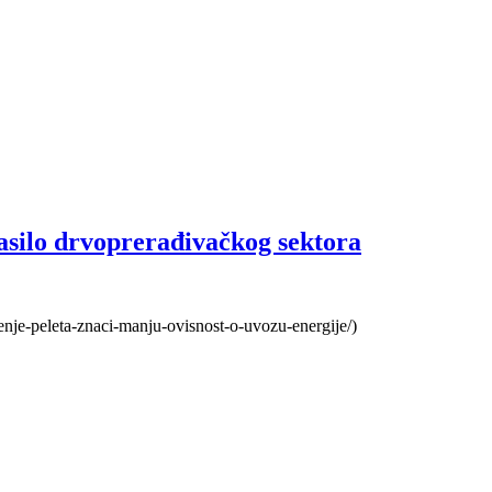
asilo drvoprerađivačkog sektora
stenje-peleta-znaci-manju-ovisnost-o-uvozu-energije/)