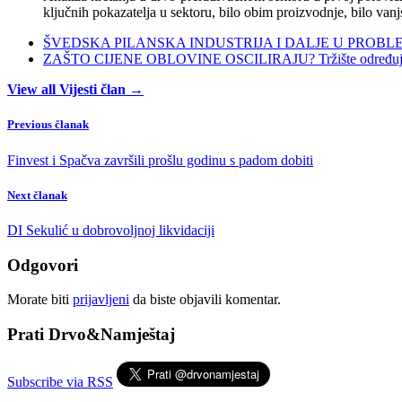
ključnih pokazatelja u sektoru, bilo obim proizvodnje, bilo vanj
ŠVEDSKA PILANSKA INDUSTRIJA I DALJE U PROBLEMIMA:
ZAŠTO CIJENE OBLOVINE OSCILIRAJU? Tržište određuje ci
View all Vijesti član →
Previous članak
Finvest i Spačva završili prošlu godinu s padom dobiti
Next članak
DI Sekulić u dobrovoljnoj likvidaciji
Odgovori
Morate biti
prijavljeni
da biste objavili komentar.
Prati Drvo&Namještaj
Subscribe via RSS