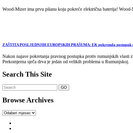
Wood-Mizer ima prvu pilanu koju pokreće električna baterija! Wood-Mi
ZAŠTITA POSLJEDNJIH EUROPSKIH PRAŠUMA: EK pokrenula postupak proti
Nakon najave pokretanja pravnog postupka protiv rumunjskih vlasti zb
Prekomjerna sječa drva je jedan od velikih problema u Rumunjskoj.
Search This Site
Browse Archives
Browse
Archives