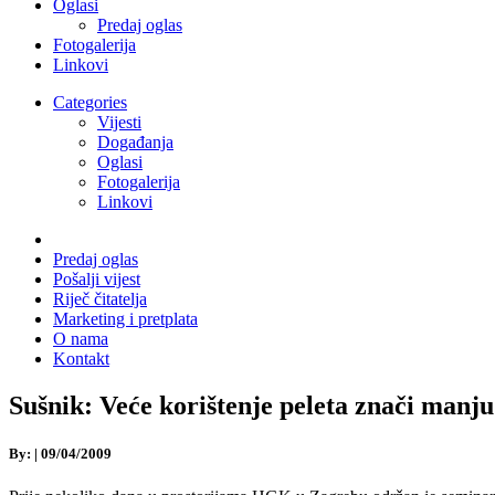
Oglasi
Predaj oglas
Fotogalerija
Linkovi
Categories
Vijesti
Događanja
Oglasi
Fotogalerija
Linkovi
Predaj oglas
Pošalji vijest
Riječ čitatelja
Marketing i pretplata
O nama
Kontakt
Sušnik: Veće korištenje peleta znači manju
By:
|
09/04/2009