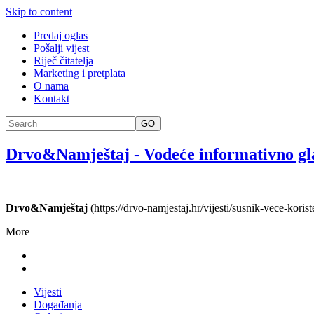
Skip to content
Predaj oglas
Pošalji vijest
Riječ čitatelja
Marketing i pretplata
O nama
Kontakt
GO
Drvo&Namještaj
-
Vodeće informativno gl
Drvo&Namještaj
(https://drvo-namjestaj.hr/vijesti/susnik-vece-kori
More
Vijesti
Događanja