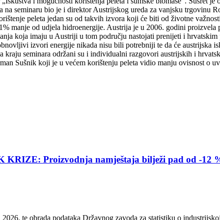
skustva i mogućnosti korištenja peleta i šumske biomase“. Susret je or
a seminaru bio je i direktor Austrijskog ureda za vanjsku trgovinu Ro
ištenje peleta jedan su od takvih izvora koji će biti od životne važnosti
 manje od udjela hidroenergije. Austrija je u 2006. godini proizvela p
 koja imaju u Austriji u tom području nastojati prenijeti i hrvatskim 
vljivi izvori energije nikada nisu bili potrebniji te da će austrijska is
a kraju seminara održani su i individualni razgovori austrijskih i hrvat
n Sušnik koji je u većem korištenju peleta vidio manju ovisnost o uv
E: Proizvodnja namještaja bilježi pad od -12 
2026. te obrada podataka Državnog zavoda za statistiku o industrijskoj