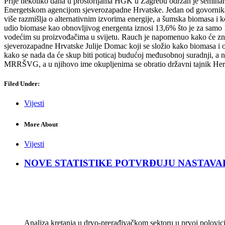
Prije nekoliko dana u prostorijama HGK u Zagrebu održan je seminar „I
Energetskom agencijom sjeverozapadne Hrvatske. Jedan od govornika n
više razmišlja o alternativnim izvorima energije, a šumska biomasa i kor
udio biomase kao obnovljivog energenta iznosi 13,6% što je za samo 1%
vodećim su proizvođačima u svijetu. Rauch je napomenuo kako će znanja
sjeverozapadne Hrvatske Julije Domac koji se složio kako biomasa i obno
kako se nada da će skup biti poticaj budućoj međusobnoj suradnji, a n
MRRŠVG, a u njihovo ime okupljenima se obratio državni tajnik Herma
Filed Under:
Vijesti
More About
Vijesti
NOVE STATISTIKE POTVRĐUJU NASTAVAK KRIZ
Analiza kretanja u drvo-prerađivačkom sektoru u prvoj polovici 