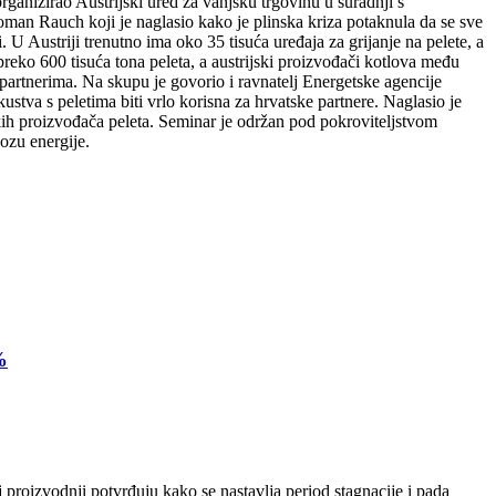
ganizirao Austrijski ured za vanjsku trgovinu u suradnji s
man Rauch koji je naglasio kako je plinska kriza potaknula da se sve
. U Austriji trenutno ima oko 35 tisuća uređaja za grijanje na pelete, a
reko 600 tisuća tona peleta, a austrijski proizvođači kotlova među
partnerima. Na skupu je govorio i ravnatelj Energetske agencije
kustva s peletima biti vrlo korisna za hrvatske partnere. Naglasio je
skih proizvođača peleta. Seminar je održan pod pokroviteljstvom
ozu energije.
%
 proizvodnji potvrđuju kako se nastavlja period stagnacije i pada