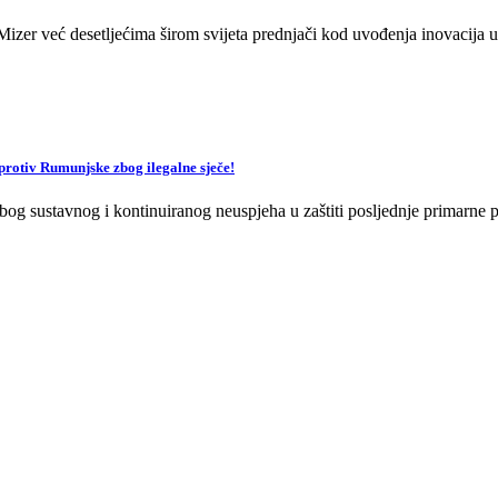
zer već desetljećima širom svijeta prednjači kod uvođenja inovacija u 
v Rumunjske zbog ilegalne sječe!
og sustavnog i kontinuiranog neuspjeha u zaštiti posljednje primarne p