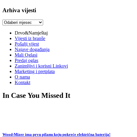
Arhiva vijesti
Arhiva
vijesti
Drvo&Namještaj
Vijesti iz branše
Pošalji vijest
Najave događanja
Mali Oglasi
Predaj oglas
Zanimljivi i korisni Linkovi
Marketing i pretplata
O nama
Kontakt
In Case You Missed It
Wood-Mizer ima prvu pilanu koju pokreće električna baterija!