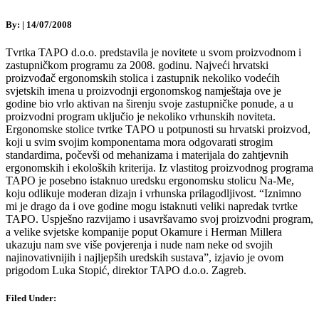
By:
|
14/07/2008
Tvrtka TAPO d.o.o. predstavila je novitete u svom proizvodnom i
zastupničkom programu za 2008. godinu. Najveći hrvatski
proizvođač ergonomskih stolica i zastupnik nekoliko vodećih
svjetskih imena u proizvodnji ergonomskog namještaja ove je
godine bio vrlo aktivan na širenju svoje zastupničke ponude, a u
proizvodni program uključio je nekoliko vrhunskih noviteta.
Ergonomske stolice tvrtke TAPO u potpunosti su hrvatski proizvod,
koji u svim svojim komponentama mora odgovarati strogim
standardima, počevši od mehanizama i materijala do zahtjevnih
ergonomskih i ekoloških kriterija. Iz vlastitog proizvodnog programa
TAPO je posebno istaknuo uredsku ergonomsku stolicu Na-Me,
koju odlikuje moderan dizajn i vrhunska prilagodljivost. “Iznimno
mi je drago da i ove godine mogu istaknuti veliki napredak tvrtke
TAPO. Uspješno razvijamo i usavršavamo svoj proizvodni program,
a velike svjetske kompanije poput Okamure i Herman Millera
ukazuju nam sve više povjerenja i nude nam neke od svojih
najinovativnijih i najljepših uredskih sustava”, izjavio je ovom
prigodom Luka Stopić, direktor TAPO d.o.o. Zagreb.
Filed Under: