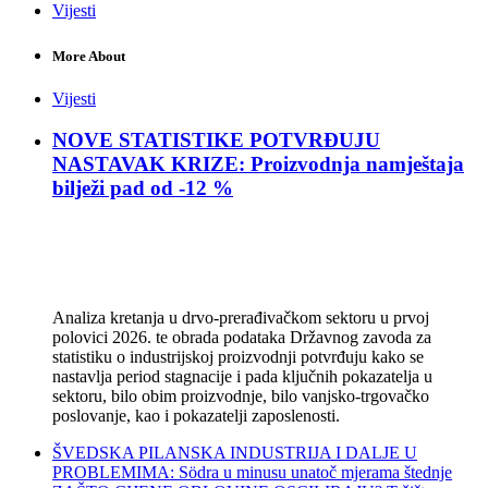
Vijesti
More About
Vijesti
NOVE STATISTIKE POTVRĐUJU
NASTAVAK KRIZE: Proizvodnja namještaja
bilježi pad od -12 %
Analiza kretanja u drvo-prerađivačkom sektoru u prvoj
polovici 2026. te obrada podataka Državnog zavoda za
statistiku o industrijskoj proizvodnji potvrđuju kako se
nastavlja period stagnacije i pada ključnih pokazatelja u
sektoru, bilo obim proizvodnje, bilo vanjsko-trgovačko
poslovanje, kao i pokazatelji zaposlenosti.
ŠVEDSKA PILANSKA INDUSTRIJA I DALJE U
PROBLEMIMA: Södra u minusu unatoč mjerama štednje