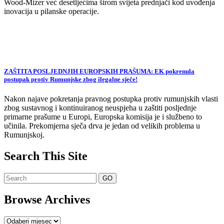
Wood-Mizer već desetljećima širom svijeta prednjači kod uvođenja
inovacija u pilanske operacije.
ZAŠTITA POSLJEDNJIH EUROPSKIH PRAŠUMA: EK pokrenula
postupak protiv Rumunjske zbog ilegalne sječe!
Nakon najave pokretanja pravnog postupka protiv rumunjskih vlasti
zbog sustavnog i kontinuiranog neuspjeha u zaštiti posljednje
primarne prašume u Europi, Europska komisija je i službeno to
učinila. Prekomjerna sječa drva je jedan od velikih problema u
Rumunjskoj.
Search This Site
Browse Archives
Browse