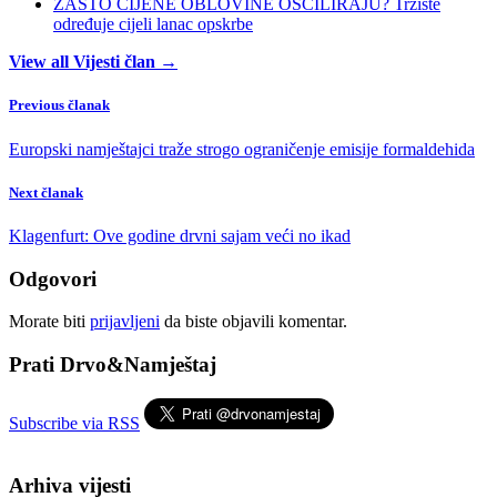
ZAŠTO CIJENE OBLOVINE OSCILIRAJU? Tržište
određuje cijeli lanac opskrbe
View all Vijesti član →
Previous članak
Europski namještajci traže strogo ograničenje emisije formaldehida
Next članak
Klagenfurt: Ove godine drvni sajam veći no ikad
Odgovori
Morate biti
prijavljeni
da biste objavili komentar.
Prati Drvo&Namještaj
Subscribe via RSS
Arhiva vijesti