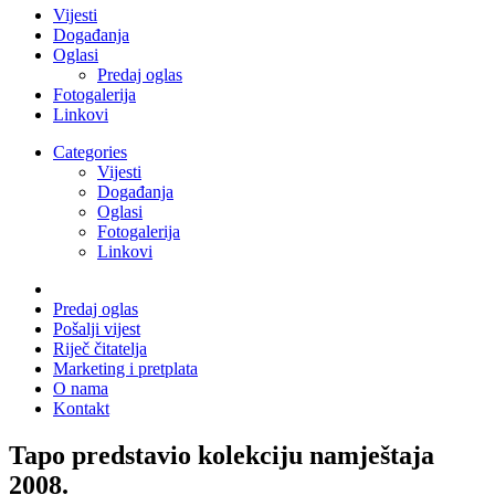
Vijesti
Događanja
Oglasi
Predaj oglas
Fotogalerija
Linkovi
Categories
Vijesti
Događanja
Oglasi
Fotogalerija
Linkovi
Predaj oglas
Pošalji vijest
Riječ čitatelja
Marketing i pretplata
O nama
Kontakt
Tapo predstavio kolekciju namještaja
2008.