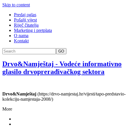
Skip to content
Predaj oglas
Pošalji vijest
Riječ čitatelja
Marketing i pretplata
O nama
Kontakt
GO
Drvo&Namještaj
-
Vodeće informativno
glasilo drvoprerađivačkog sektora
Drvo&Namještaj
(https://drvo-namjestaj.hr/vijesti/tapo-predstavio-
kolekciju-namjestaja-2008/)
More