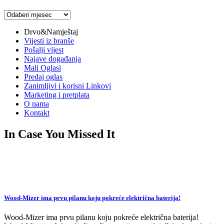
Arhiva
vijesti
Drvo&Namještaj
Vijesti iz branše
Pošalji vijest
Najave događanja
Mali Oglasi
Predaj oglas
Zanimljivi i korisni Linkovi
Marketing i pretplata
O nama
Kontakt
In Case You Missed It
Wood-Mizer ima prvu pilanu koju pokreće električna baterija!
Wood-Mizer ima prvu pilanu koju pokreće električna baterija!