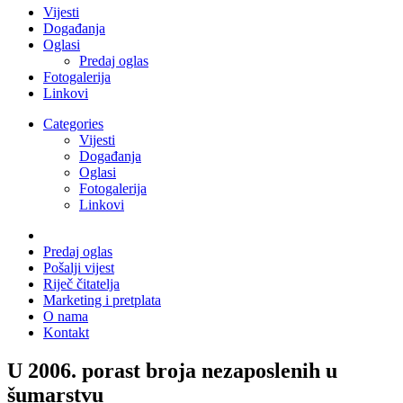
Vijesti
Događanja
Oglasi
Predaj oglas
Fotogalerija
Linkovi
Categories
Vijesti
Događanja
Oglasi
Fotogalerija
Linkovi
Predaj oglas
Pošalji vijest
Riječ čitatelja
Marketing i pretplata
O nama
Kontakt
U 2006. porast broja nezaposlenih u
šumarstvu