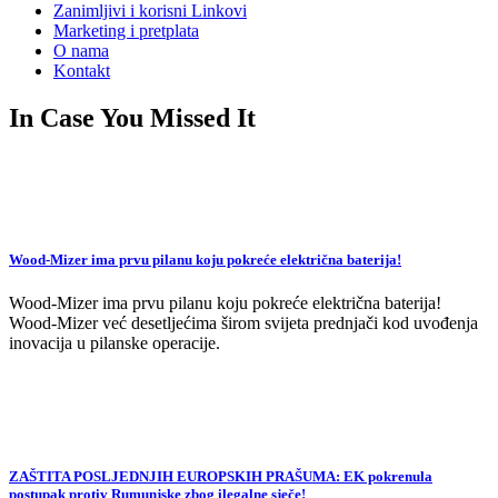
Zanimljivi i korisni Linkovi
Marketing i pretplata
O nama
Kontakt
In Case You Missed It
Wood-Mizer ima prvu pilanu koju pokreće električna baterija!
Wood-Mizer ima prvu pilanu koju pokreće električna baterija!
Wood-Mizer već desetljećima širom svijeta prednjači kod uvođenja
inovacija u pilanske operacije.
ZAŠTITA POSLJEDNJIH EUROPSKIH PRAŠUMA: EK pokrenula
postupak protiv Rumunjske zbog ilegalne sječe!