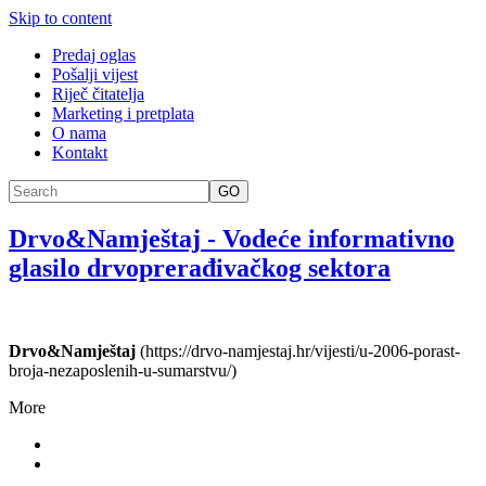
Skip to content
Predaj oglas
Pošalji vijest
Riječ čitatelja
Marketing i pretplata
O nama
Kontakt
GO
Drvo&Namještaj
-
Vodeće informativno
glasilo drvoprerađivačkog sektora
Drvo&Namještaj
(https://drvo-namjestaj.hr/vijesti/u-2006-porast-
broja-nezaposlenih-u-sumarstvu/)
More