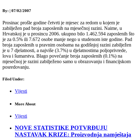
By:
|
07/02/2007
Prosinac prošle godine četvrti je mjesec za redom u kojem je
zabilježen pad broja zaposlenih na mjesečnoj razini. Naime, u
Hrvatskoj je u prosincu 2006. ukupno bilo 1.462.594 zaposlenih što
je za 0.5% ili 7.672 osobe manje nego u studenom iste godine. Pad
broja zaposlenih u pravnim osobama na godišnjoj razini zabilježen
je u 7 djelatnosti, a najviše (3.7%) u djelatnostima poljoprivrede,
lova i šumarstva. Blago povećanje broja zaposlenih (0.1%) na
mjesečnoj je razini zabilježeno samo u obrazovanju i financijskom
posredovanju.
Filed Under:
Vijesti
More About
Vijesti
NOVE STATISTIKE POTVRĐUJU
NASTAVAK KRIZE: Proizvodnja namještaja