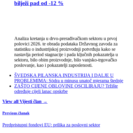
bilježi pad od -12 %
Analiza kretanja u drvo-prerađivačkom sektoru u prvoj
polovici 2026. te obrada podataka Državnog zavoda za
statistiku o industrijskoj proizvodnji potvrđuju kako se
nastavlja period stagnacije i pada ključnih pokazatelja u
sektoru, bilo obim proizvodnje, bilo vanjsko-trgovačko
poslovanje, kao i pokazatelji zaposlenosti.
ŠVEDSKA PILANSKA INDUSTRIJA I DALJE U
PROBLEMIMA: Södra u minusu unatoč mjerama štednje
ZAŠTO CIJENE OBLOVINE OSCILIRAJU? Tržište
određuje cijeli lanac opskrbe
View all Vijesti član →
Previous članak
Predpristupni fondovi EU: prilika za poslovni sektor