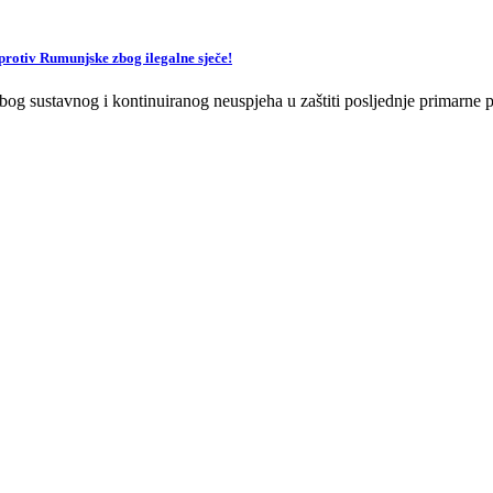
v Rumunjske zbog ilegalne sječe!
og sustavnog i kontinuiranog neuspjeha u zaštiti posljednje primarne p