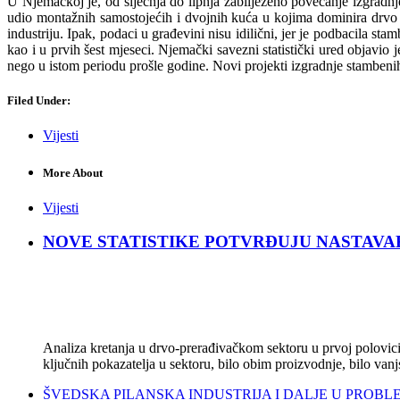
U Njemačkoj je, od siječnja do lipnja zabilježeno povećanje izgradn
udio montažnih samostojećih i dvojnih kuća u kojima dominira drvo kao
industriju. Ipak, podaci u građevini nisu idilični, jer je podbacila s
kao i u prvih šest mjeseci. Njemački savezni statistički ured objavi
nego u istom periodu prošle godine. Novi projekti izgradnje stambenih
Filed Under:
Vijesti
More About
Vijesti
NOVE STATISTIKE POTVRĐUJU NASTAVAK KRIZ
Analiza kretanja u drvo-prerađivačkom sektoru u prvoj polovici 
ključnih pokazatelja u sektoru, bilo obim proizvodnje, bilo vanj
ŠVEDSKA PILANSKA INDUSTRIJA I DALJE U PROBLEMIMA: