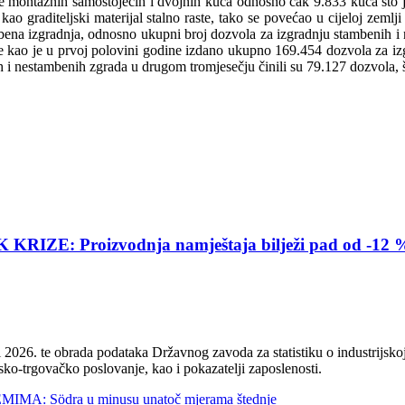
je montažnih samostojećih i dvojnih kuća odnosno čak 9.833 kuća što je
 graditeljski materijal stalno raste, tako se povećao u cijeloj zemlji
tambena izgradnja, odnosno ukupni broj dozvola za izgradnju stambenih i
o je kao je u prvoj polovini godine izdano ukupno 169.454 dozvola za i
 i nestambenih zgrada u drugom tromjesečju činili su 79.127 dozvola, š
E: Proizvodnja namještaja bilježi pad od -12 
2026. te obrada podataka Državnog zavoda za statistiku o industrijskoj
sko-trgovačko poslovanje, kao i pokazatelji zaposlenosti.
 Södra u minusu unatoč mjerama štednje