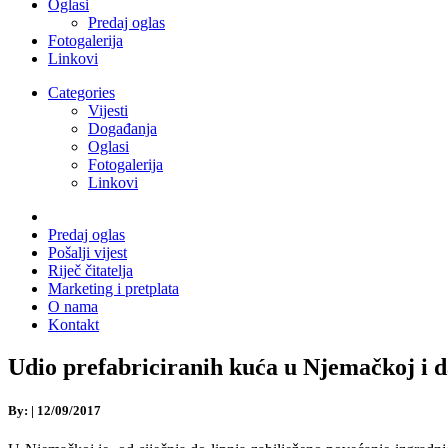
Oglasi
Predaj oglas
Fotogalerija
Linkovi
Categories
Vijesti
Događanja
Oglasi
Fotogalerija
Linkovi
Predaj oglas
Pošalji vijest
Riječ čitatelja
Marketing i pretplata
O nama
Kontakt
Udio prefabriciranih kuća u Njemačkoj i d
By:
|
12/09/2017