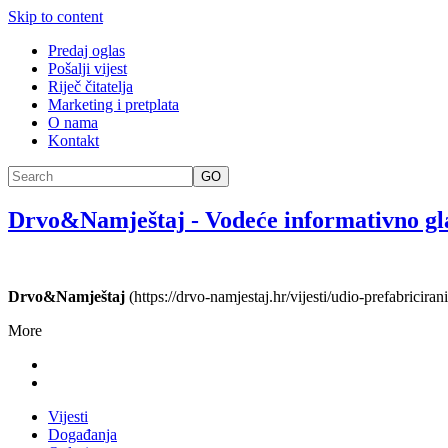
Skip to content
Predaj oglas
Pošalji vijest
Riječ čitatelja
Marketing i pretplata
O nama
Kontakt
GO
Drvo&Namještaj
-
Vodeće informativno gl
Drvo&Namještaj
(https://drvo-namjestaj.hr/vijesti/udio-prefabricir
More
Vijesti
Događanja