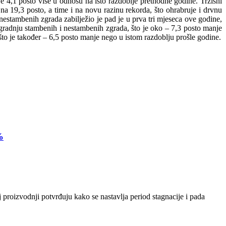
 4,1 posto više u odnosu na isto razdoblje prethodne godine. Tržišni
 na 19,3 posto, a time i na novu razinu rekorda, što ohrabruje i drvnu
 nestambenih zgrada zabilježio je pad je u prva tri mjeseca ove godine,
zgradnju stambenih i nestambenih zgrada, što je oko – 7,3 posto manje
to je također – 6,5 posto manje nego u istom razdoblju prošle godine.
%
 proizvodnji potvrđuju kako se nastavlja period stagnacije i pada