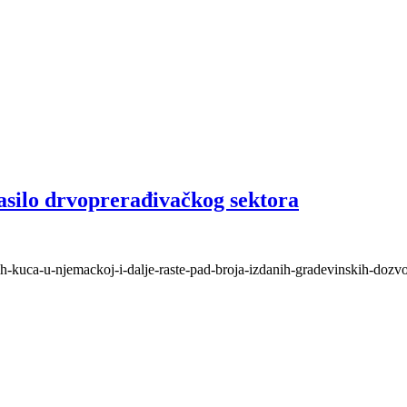
asilo drvoprerađivačkog sektora
anih-kuca-u-njemackoj-i-dalje-raste-pad-broja-izdanih-gradevinskih-dozvo