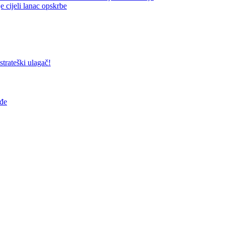
jeli lanac opskrbe
trateški ulagač!
ađe