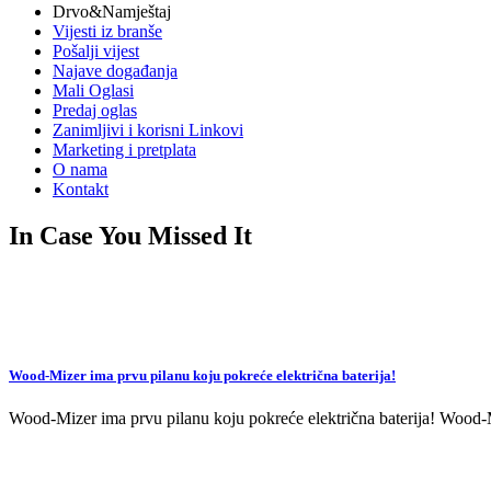
Drvo&Namještaj
Vijesti iz branše
Pošalji vijest
Najave događanja
Mali Oglasi
Predaj oglas
Zanimljivi i korisni Linkovi
Marketing i pretplata
O nama
Kontakt
In Case You Missed It
Wood-Mizer ima prvu pilanu koju pokreće električna baterija!
Wood-Mizer ima prvu pilanu koju pokreće električna baterija! Wood-Mi