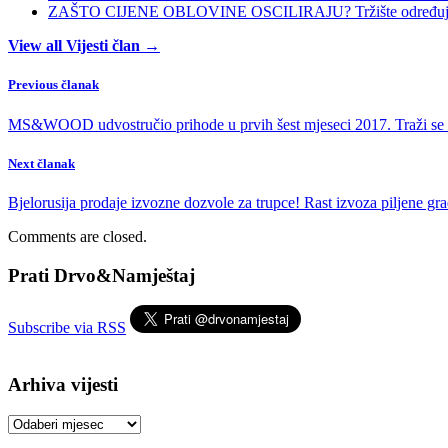
ZAŠTO CIJENE OBLOVINE OSCILIRAJU? Tržište određuje ci
View all Vijesti član →
Previous članak
MS&WOOD udvostručio prihode u prvih šest mjeseci 2017. Traži se s
Next članak
Bjelorusija prodaje izvozne dozvole za trupce! Rast izvoza piljene gr
Comments are closed.
Prati Drvo&Namještaj
Subscribe via RSS
Arhiva vijesti
Arhiva
vijesti