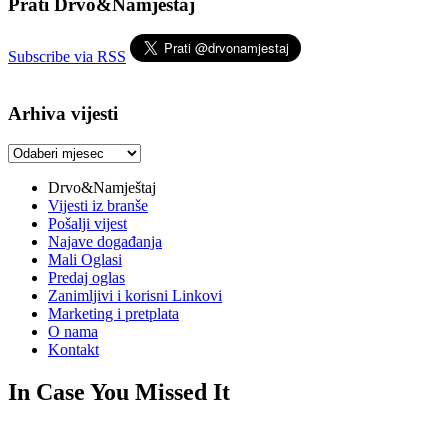
Prati Drvo&Namještaj
Subscribe via RSS
Arhiva vijesti
Arhiva
vijesti
Drvo&Namještaj
Vijesti iz branše
Pošalji vijest
Najave događanja
Mali Oglasi
Predaj oglas
Zanimljivi i korisni Linkovi
Marketing i pretplata
O nama
Kontakt
In Case You Missed It