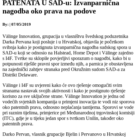
PATENATA U SAD-u: Izvanparnična
nagodba oko prava na podove
By:
|
07/05/2019
Välinge Innovation, grupacija u vlasništvu švedskog poduzetnika
Darka Pervana koji posluje i u Hrvatskoj, objavila je početkom
svibnja kako je postignuta izvanparnična nagodba sudskog spora u
SAD-u koji se odnosio na Halstead, Home Depot i Välinge zajedno
s I4F. Tvrtke su sklopile povjerljivi sporazum o nagodbi, kako bi u
potpunosti riješile pravni spor između njih, a parnica je obustavljena
na zajednički zahtjev stranaka pred Okružnim sudom SAD-a za
Distrikt Delaware.
Välinge i I4F su uvjereni kako će ovo rješenje omogućiti svim
stranama nastavak svojih aktivnosti i kako je postignuto rješenje
korisno za sve uključene strane. Välinge Innovation je jedna od
vodećih svjetskih kompanija u primjeni inovacija te vodi niz sporova
oko patentnih prava, odnosno neplaćanja tantijema. Sporovi se vode
pri raznim tijelima, primjerice pri Međunarodnoj trgovinskoj komisiji
(ITC), gdje je u tijeku jedan spor s tvrtkom Unilin, također oko
patentnih prava.
Darko Pervan, vlasnik grupacije Bjelin i Pervanovo u Hrvatskoj