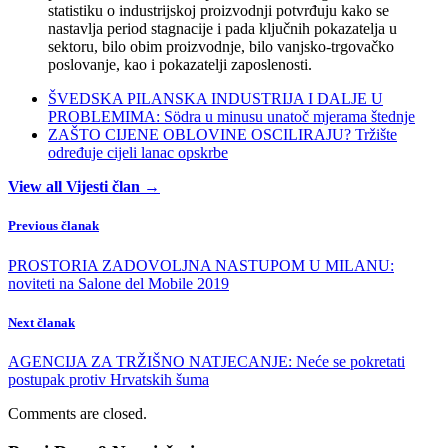
statistiku o industrijskoj proizvodnji potvrđuju kako se
nastavlja period stagnacije i pada ključnih pokazatelja u
sektoru, bilo obim proizvodnje, bilo vanjsko-trgovačko
poslovanje, kao i pokazatelji zaposlenosti.
ŠVEDSKA PILANSKA INDUSTRIJA I DALJE U
PROBLEMIMA: Södra u minusu unatoč mjerama štednje
ZAŠTO CIJENE OBLOVINE OSCILIRAJU? Tržište
određuje cijeli lanac opskrbe
View all Vijesti član →
Previous članak
PROSTORIA ZADOVOLJNA NASTUPOM U MILANU:
noviteti na Salone del Mobile 2019
Next članak
AGENCIJA ZA TRŽIŠNO NATJECANJE: Neće se pokretati
postupak protiv Hrvatskih šuma
Comments are closed.