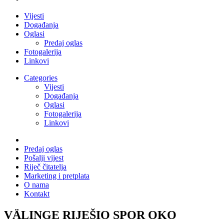
Vijesti
Događanja
Oglasi
Predaj oglas
Fotogalerija
Linkovi
Categories
Vijesti
Događanja
Oglasi
Fotogalerija
Linkovi
Predaj oglas
Pošalji vijest
Riječ čitatelja
Marketing i pretplata
O nama
Kontakt
VÄLINGE RIJEŠIO SPOR OKO