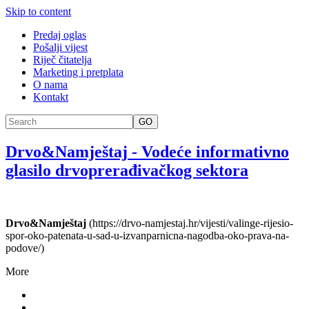
Skip to content
Predaj oglas
Pošalji vijest
Riječ čitatelja
Marketing i pretplata
O nama
Kontakt
GO
Drvo&Namještaj
-
Vodeće informativno
glasilo drvoprerađivačkog sektora
Drvo&Namještaj
(https://drvo-namjestaj.hr/vijesti/valinge-rijesio-
spor-oko-patenata-u-sad-u-izvanparnicna-nagodba-oko-prava-na-
podove/)
More