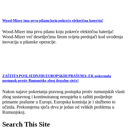
Wood-Mizer ima prvu pilanu koju pokreće električna baterija!
Wood-Mizer ima prvu pilanu koju pokreće električna baterija!
Wood-Mizer već desetljećima širom svijeta prednjači kod uvođenja
inovacija u pilanske operacije.
ZAŠTITA POSLJEDNJIH EUROPSKIH PRAŠUMA: EK pokrenula
postupak protiv Rumunjske zbog ilegalne sječe!
Nakon najave pokretanja pravnog postupka protiv rumunjskih vlasti
zbog sustavnog i kontinuiranog neuspjeha u zaštiti posljednje
primarne prašume u Europi, Europska komisija je i službeno to
učinila. Prekomjerna sječa drva je jedan od velikih problema u
Rumunjskoj.
Search This Site