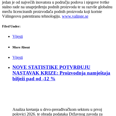
jedan je od najvećih inovatora u području podova i njegove tvrtke
stalno rade na unaprjeđenju podnih proizvoda te su razvile globalnu
mrežu licenciranih proizvođača podnih proizvoda koji koriste
Välingeovu patentiranu tehnologiju.
www.valinge.se
Filed Under:
Vijesti
More About
Vijesti
NOVE STATISTIKE POTVRĐUJU
NASTAVAK KRIZE: Proizvodnja namještaja
bilježi pad od -12 %
Analiza kretanja u drvo-prerađivačkom sektoru u prvoj
polovici 2026. te obrada podataka Državnog zavoda za