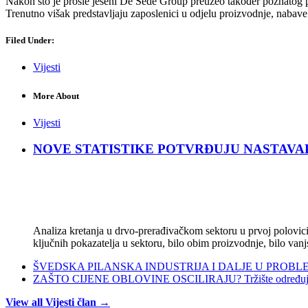
Nakon što je prošle jeseni De Sede Group preuzeo također poznatog p
Trenutno višak predstavljaju zaposlenici u odjelu proizvodnje, nabave 
Filed Under:
Vijesti
More About
Vijesti
NOVE STATISTIKE POTVRĐUJU NASTAVAK KRIZ
Analiza kretanja u drvo-prerađivačkom sektoru u prvoj polovici 
ključnih pokazatelja u sektoru, bilo obim proizvodnje, bilo vanj
ŠVEDSKA PILANSKA INDUSTRIJA I DALJE U PROBLEMIMA:
ZAŠTO CIJENE OBLOVINE OSCILIRAJU? Tržište određuje ci
View all Vijesti član →