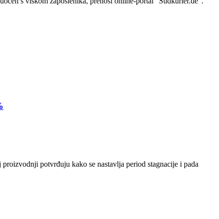
očen s viškom zaposlenika, prenosi online-portal “Südkurier.de”.
%
 proizvodnji potvrđuju kako se nastavlja period stagnacije i pada