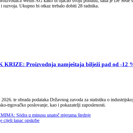
roizvođača Wellis AG kako bi ojačao svoju ponudu, sada je De Sede su
i razvoja. Ukupno bi otkaz trebalo dobiti 28 radnika.
E: Proizvodnja namještaja bilježi pad od -12 
2026. te obrada podataka Državnog zavoda za statistiku o industrijskoj
sko-trgovačko poslovanje, kao i pokazatelji zaposlenosti.
 Södra u minusu unatoč mjerama štednje
jeli lanac opskrbe