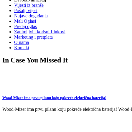
Vijesti iz branše
Pošalji vijest
Najave događanja
Mali Oglasi
Predaj oglas
Zanimljivi i korisni Linkovi
Marketing i pretplata
O nama
Kontakt
In Case You Missed It
Wood-Mizer ima prvu pilanu koju pokreće električna baterija!
Wood-Mizer ima prvu pilanu koju pokreće električna baterija! Wood-Mi