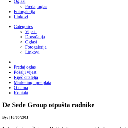
Oglasi
Predaj oglas
Fotogalerija
Linkovi
Categories
Vijesti
Događanja
Oglasi
Fotogalerija
Linkovi
Predaj oglas
Pošalji vijest
Riječ čitatelja
Marketing i pretplata
O nama
Kontakt
De Sede Group otpušta radnike
By:
|
16/05/2011