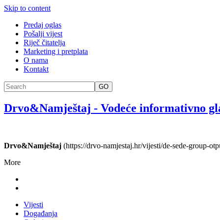
Skip to content
Predaj oglas
Pošalji vijest
Riječ čitatelja
Marketing i pretplata
O nama
Kontakt
GO
Drvo&Namještaj
-
Vodeće informativno gl
Drvo&Namještaj
(https://drvo-namjestaj.hr/vijesti/de-sede-group-otp
More
Vijesti
Događanja