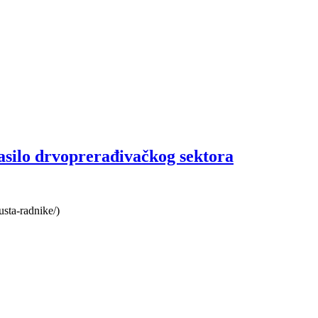
asilo drvoprerađivačkog sektora
usta-radnike/)