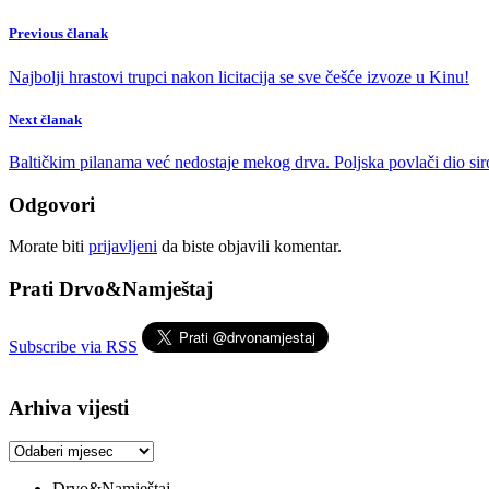
Previous članak
Najbolji hrastovi trupci nakon licitacija se sve češće izvoze u Kinu!
Next članak
Baltičkim pilanama već nedostaje mekog drva. Poljska povlači dio siro
Odgovori
Morate biti
prijavljeni
da biste objavili komentar.
Prati Drvo&Namještaj
Subscribe via RSS
Arhiva vijesti
Arhiva
vijesti
Drvo&Namještaj