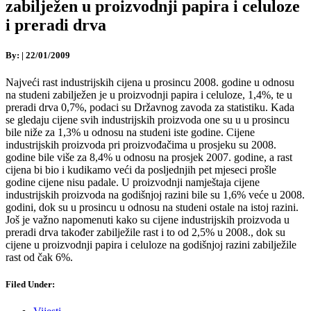
zabilježen u proizvodnji papira i celuloze
i preradi drva
By:
|
22/01/2009
Najveći rast industrijskih cijena u prosincu 2008. godine u odnosu
na studeni zabilježen je u proizvodnji papira i celuloze, 1,4%, te u
preradi drva 0,7%, podaci su Državnog zavoda za statistiku. Kada
se gledaju cijene svih industrijskih proizvoda one su u u prosincu
bile niže za 1,3% u odnosu na studeni iste godine. Cijene
industrijskih proizvoda pri proizvođačima u prosjeku su 2008.
godine bile više za 8,4% u odnosu na prosjek 2007. godine, a rast
cijena bi bio i kudikamo veći da posljednjih pet mjeseci prošle
godine cijene nisu padale. U proizvodnji namještaja cijene
industrijskih proizvoda na godišnjoj razini bile su 1,6% veće u 2008.
godini, dok su u prosincu u odnosu na studeni ostale na istoj razini.
Još je važno napomenuti kako su cijene industrijskih proizvoda u
preradi drva također zabilježile rast i to od 2,5% u 2008., dok su
cijene u proizvodnji papira i celuloze na godišnjoj razini zabilježile
rast od čak 6%.
Filed Under: