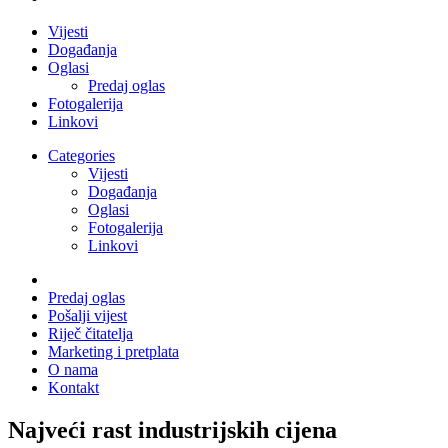
Vijesti
Događanja
Oglasi
Predaj oglas
Fotogalerija
Linkovi
Categories
Vijesti
Događanja
Oglasi
Fotogalerija
Linkovi
Predaj oglas
Pošalji vijest
Riječ čitatelja
Marketing i pretplata
O nama
Kontakt
Najveći rast industrijskih cijena