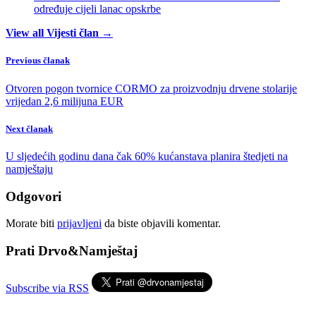
određuje cijeli lanac opskrbe
View all Vijesti član →
Previous članak
Otvoren pogon tvornice CORMO za proizvodnju drvene stolarije
vrijedan 2,6 milijuna EUR
Next članak
U sljedećih godinu dana čak 60% kućanstava planira štedjeti na
namještaju
Odgovori
Morate biti
prijavljeni
da biste objavili komentar.
Prati Drvo&Namještaj
Subscribe via RSS