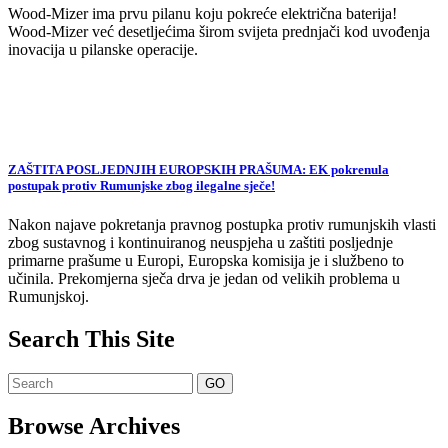
Wood-Mizer ima prvu pilanu koju pokreće električna baterija!
Wood-Mizer već desetljećima širom svijeta prednjači kod uvođenja
inovacija u pilanske operacije.
ZAŠTITA POSLJEDNJIH EUROPSKIH PRAŠUMA: EK pokrenula
postupak protiv Rumunjske zbog ilegalne sječe!
Nakon najave pokretanja pravnog postupka protiv rumunjskih vlasti
zbog sustavnog i kontinuiranog neuspjeha u zaštiti posljednje
primarne prašume u Europi, Europska komisija je i službeno to
učinila. Prekomjerna sječa drva je jedan od velikih problema u
Rumunjskoj.
Search This Site
Browse Archives