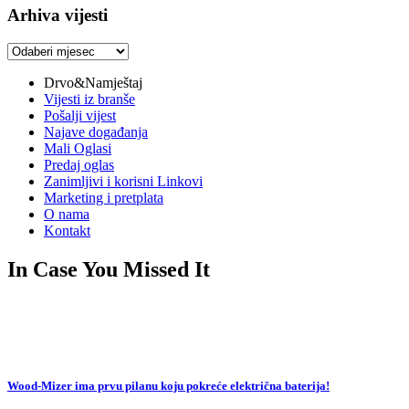
Arhiva vijesti
Arhiva
vijesti
Drvo&Namještaj
Vijesti iz branše
Pošalji vijest
Najave događanja
Mali Oglasi
Predaj oglas
Zanimljivi i korisni Linkovi
Marketing i pretplata
O nama
Kontakt
In Case You Missed It
Wood-Mizer ima prvu pilanu koju pokreće električna baterija!