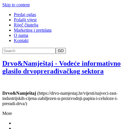
Skip to content
Predaj oglas
Pošalji vijest
Riječ čitatelja
Marketing i pretplata
O nama
Kontakt
GO
Drvo&Namještaj
-
Vodeće informativno
glasilo drvoprerađivačkog sektora
Drvo&Namještaj
(https://drvo-namjestaj.hr/vijesti/najveci-rast-
industrijskih-cijena-zabiljezen-u-proizvodnji-papira-i-celuloze-i-
preradi-drva/)
More