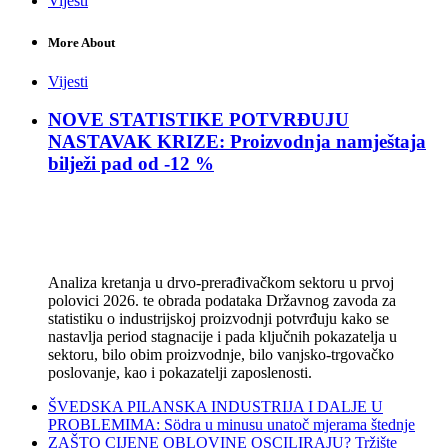
Vijesti
More About
Vijesti
NOVE STATISTIKE POTVRĐUJU
NASTAVAK KRIZE: Proizvodnja namještaja
bilježi pad od -12 %
Analiza kretanja u drvo-prerađivačkom sektoru u prvoj
polovici 2026. te obrada podataka Državnog zavoda za
statistiku o industrijskoj proizvodnji potvrđuju kako se
nastavlja period stagnacije i pada ključnih pokazatelja u
sektoru, bilo obim proizvodnje, bilo vanjsko-trgovačko
poslovanje, kao i pokazatelji zaposlenosti.
ŠVEDSKA PILANSKA INDUSTRIJA I DALJE U
PROBLEMIMA: Södra u minusu unatoč mjerama štednje
ZAŠTO CIJENE OBLOVINE OSCILIRAJU? Tržište