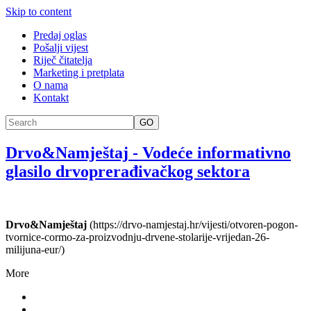
Skip to content
Predaj oglas
Pošalji vijest
Riječ čitatelja
Marketing i pretplata
O nama
Kontakt
GO
Drvo&Namještaj
-
Vodeće informativno
glasilo drvoprerađivačkog sektora
Drvo&Namještaj
(https://drvo-namjestaj.hr/vijesti/otvoren-pogon-
tvornice-cormo-za-proizvodnju-drvene-stolarije-vrijedan-26-
milijuna-eur/)
More