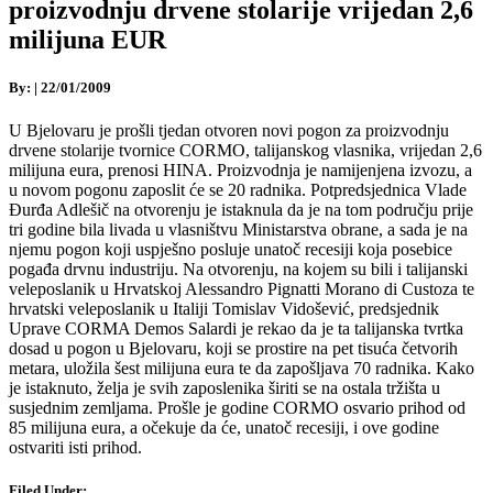
proizvodnju drvene stolarije vrijedan 2,6
milijuna EUR
By:
|
22/01/2009
U Bjelovaru je prošli tjedan otvoren novi pogon za proizvodnju
drvene stolarije tvornice CORMO, talijanskog vlasnika, vrijedan 2,6
milijuna eura, prenosi HINA. Proizvodnja je namijenjena izvozu, a
u novom pogonu zaposlit će se 20 radnika. Potpredsjednica Vlade
Đurđa Adlešič na otvorenju je istaknula da je na tom području prije
tri godine bila livada u vlasništvu Ministarstva obrane, a sada je na
njemu pogon koji uspješno posluje unatoč recesiji koja posebice
pogađa drvnu industriju. Na otvorenju, na kojem su bili i talijanski
veleposlanik u Hrvatskoj Alessandro Pignatti Morano di Custoza te
hrvatski veleposlanik u Italiji Tomislav Vidošević, predsjednik
Uprave CORMA Demos Salardi je rekao da je ta talijanska tvrtka
dosad u pogon u Bjelovaru, koji se prostire na pet tisuća četvorih
metara, uložila šest milijuna eura te da zapošljava 70 radnika. Kako
je istaknuto, želja je svih zaposlenika širiti se na ostala tržišta u
susjednim zemljama. Prošle je godine CORMO osvario prihod od
85 milijuna eura, a očekuje da će, unatoč recesiji, i ove godine
ostvariti isti prihod.
Filed Under: