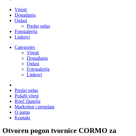
Vijesti
Događanja
Oglasi
Predaj oglas
Fotogalerija
Linkovi
Categories
Vijesti
Događanja
Oglasi
Fotogalerija
Linkovi
Predaj oglas
Pošalji vijest
Riječ čitatelja
Marketing i pretplata
O nama
Kontakt
Otvoren pogon tvornice CORMO za