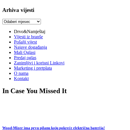
Arhiva vijesti
Arhiva
vijesti
Drvo&Namještaj
Vijesti iz branše
Pošalji vijest
Najave događanja
Mali Oglasi
Predaj oglas
Zanimljivi i korisni Linkovi
Marketing i pretplata
O nama
Kontakt
In Case You Missed It
Wood-Mizer ima prvu pilanu koju pokreće električna baterija!