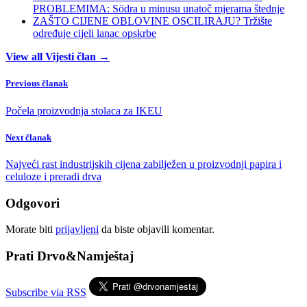
PROBLEMIMA: Södra u minusu unatoč mjerama štednje
ZAŠTO CIJENE OBLOVINE OSCILIRAJU? Tržište
određuje cijeli lanac opskrbe
View all Vijesti član →
Previous članak
Počela proizvodnja stolaca za IKEU
Next članak
Najveći rast industrijskih cijena zabilježen u proizvodnji papira i
celuloze i preradi drva
Odgovori
Morate biti
prijavljeni
da biste objavili komentar.
Prati Drvo&Namještaj
Subscribe via RSS