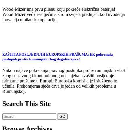
Wood-Mizer ima prvu pilanu koju pokreće električna baterija!
Wood-Mizer već desetljećima širom svijeta prednjači kod uvođenja
inovacija u pilanske operacije.
ZAŠTITA POSLJEDNJIH EUROPSKIH PRAŠUMA: EK pokrenula
postupak protiv Rumunjske zbog ilegalne sječe!
Nakon najave pokretanja pravnog postupka protiv rumunjskih vlasti
zbog sustavnog i kontinuiranog neuspjeha u zaštiti posljednje
primarne prašume u Europi, Europska komisija je i službeno to
učinila. Prekomjerna sječa drva je jedan od velikih problema u
Rumunjskoj.
Search This Site
Browse Archives