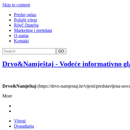
Skip to content
Predaj oglas
Pošalji vijest
Riječ čitatelja
Marketing i pretplata
O nama
Kontakt
GO
Drvo&Namještaj
-
Vodeće informativno gl
Drvo&Namještaj
(https://drvo-namjestaj.hr/vijesti/predstavljena-no
More
Vijesti
Događanja