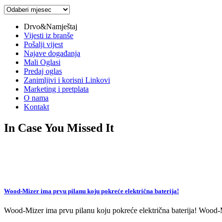
Arhiva
vijesti
Drvo&Namještaj
Vijesti iz branše
Pošalji vijest
Najave događanja
Mali Oglasi
Predaj oglas
Zanimljivi i korisni Linkovi
Marketing i pretplata
O nama
Kontakt
In Case You Missed It
Wood-Mizer ima prvu pilanu koju pokreće električna baterija!
Wood-Mizer ima prvu pilanu koju pokreće električna baterija! Wood-Mi