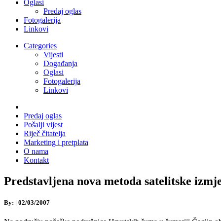
Oglasi
Predaj oglas
Fotogalerija
Linkovi
Categories
Vijesti
Događanja
Oglasi
Fotogalerija
Linkovi
Predaj oglas
Pošalji vijest
Riječ čitatelja
Marketing i pretplata
O nama
Kontakt
Predstavljena nova metoda satelitske izmj
By:
|
02/03/2007