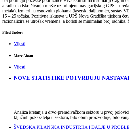
Na području požeške podružnice Hrvatskih šuma u šumariji Čaglin ob
a radi se o iskolčivanju mreže uz primjenu navigacijskog GPS – uređa
metala), izmjeri na osnovnim plohama (laserski daljinomjer, sustav 
15 – 25 točaka. Pozitivna iskustva u UPŠ Nova Gradiška tijekom četve
racionalizira se utrošak vremena, a koristi se minimalan broj radnika.
Filed Under:
Vijesti
More About
Vijesti
NOVE STATISTIKE POTVRĐUJU NASTAVAK KRIZ
Analiza kretanja u drvo-prerađivačkom sektoru u prvoj polovici 
ključnih pokazatelja u sektoru, bilo obim proizvodnje, bilo vanj
ŠVEDSKA PILANSKA INDUSTRIJA I DALJE U PROBLEMIMA: