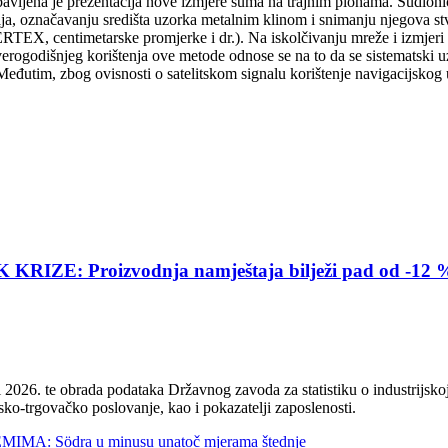
avljena je prezentacija nove izmjere šuma na trajnim plohama. Sudioni
ja, označavanju središta uzorka metalnim klinom i snimanju njegova stva
VERTEX, centimetarske promjerke i dr.). Na iskolčivanju mreže i izmje
rogodišnjeg korištenja ove metode odnose se na to da se sistematski uzo
 Međutim, zbog ovisnosti o satelitskom signalu korištenje navigacijskog 
E: Proizvodnja namještaja bilježi pad od -12 
2026. te obrada podataka Državnog zavoda za statistiku o industrijskoj
sko-trgovačko poslovanje, kao i pokazatelji zaposlenosti.
 Södra u minusu unatoč mjerama štednje