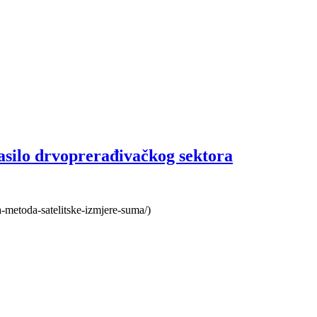
asilo drvoprerađivačkog sektora
va-metoda-satelitske-izmjere-suma/)