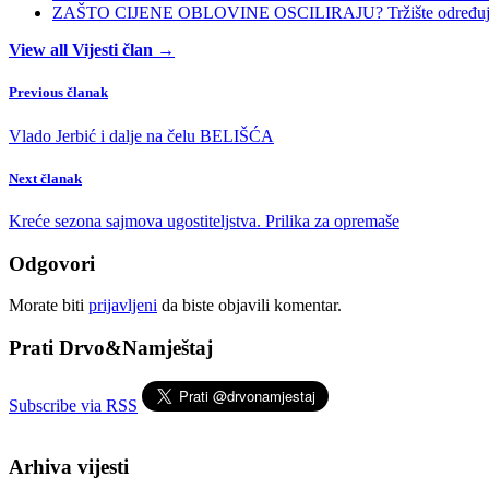
ZAŠTO CIJENE OBLOVINE OSCILIRAJU? Tržište određuje ci
View all Vijesti član →
Previous članak
Vlado Jerbić i dalje na čelu BELIŠĆA
Next članak
Kreće sezona sajmova ugostiteljstva. Prilika za opremaše
Odgovori
Morate biti
prijavljeni
da biste objavili komentar.
Prati Drvo&Namještaj
Subscribe via RSS
Arhiva vijesti