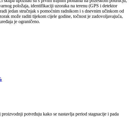
ci skupa upoznati su s prvim trajnim plohama na požeškom području,
rnog položaja, identifikaciji uzoraka na terenu (GPS i detektor
ri radi jedan stručnjak s pomoćnim radnikom i s dnevnim učinkom od
rak može raditi tijekom cijele godine, točnost je zadovoljavajuća,
uređaja je ograničeno.
%
 proizvodnji potvrđuju kako se nastavlja period stagnacije i pada