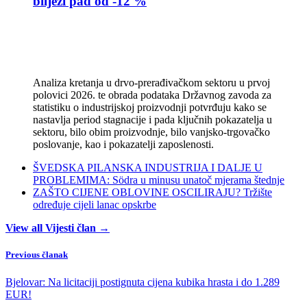
bilježi pad od -12 %
Analiza kretanja u drvo-prerađivačkom sektoru u prvoj
polovici 2026. te obrada podataka Državnog zavoda za
statistiku o industrijskoj proizvodnji potvrđuju kako se
nastavlja period stagnacije i pada ključnih pokazatelja u
sektoru, bilo obim proizvodnje, bilo vanjsko-trgovačko
poslovanje, kao i pokazatelji zaposlenosti.
ŠVEDSKA PILANSKA INDUSTRIJA I DALJE U
PROBLEMIMA: Södra u minusu unatoč mjerama štednje
ZAŠTO CIJENE OBLOVINE OSCILIRAJU? Tržište
određuje cijeli lanac opskrbe
View all Vijesti član →
Previous članak
Bjelovar: Na licitaciji postignuta cijena kubika hrasta i do 1.289
EUR!