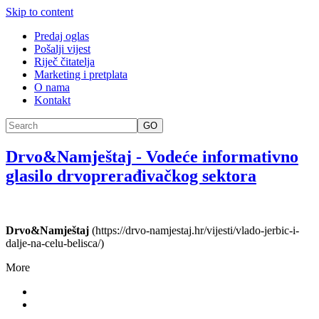
Skip to content
Predaj oglas
Pošalji vijest
Riječ čitatelja
Marketing i pretplata
O nama
Kontakt
GO
Drvo&Namještaj
-
Vodeće informativno
glasilo drvoprerađivačkog sektora
Drvo&Namještaj
(https://drvo-namjestaj.hr/vijesti/vlado-jerbic-i-
dalje-na-celu-belisca/)
More