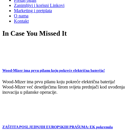
Predaj oglas
Zanimljivi i korisni Linkovi
Marketing i pretplata
O nama
Kontakt
In Case You Missed It
Wood-Mizer ima prvu pilanu koju pokreće električna baterija!
Wood-Mizer ima prvu pilanu koju pokreće električna baterija!
Wood-Mizer već desetljećima širom svijeta prednjači kod uvođenja
inovacija u pilanske operacije.
ZAŠTITA POSLJEDNJIH EUROPSKIH PRAŠUMA: EK pokrenula