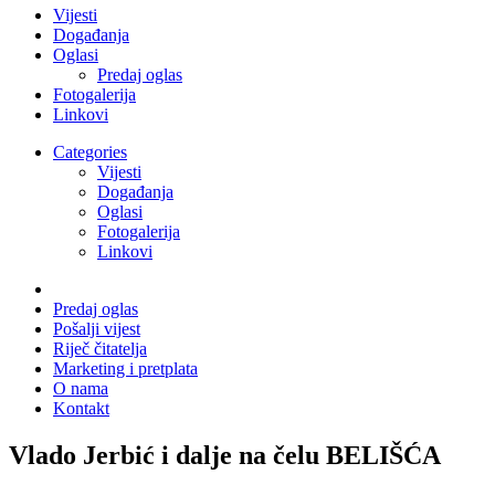
Vijesti
Događanja
Oglasi
Predaj oglas
Fotogalerija
Linkovi
Categories
Vijesti
Događanja
Oglasi
Fotogalerija
Linkovi
Predaj oglas
Pošalji vijest
Riječ čitatelja
Marketing i pretplata
O nama
Kontakt
Vlado Jerbić i dalje na čelu BELIŠĆA