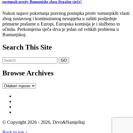
postupak protiv Rumunjske zbog ilegalne sječe!
Nakon najave pokretanja pravnog postupka protiv rumunjskih vlasti
zbog sustavnog i kontinuiranog neuspjeha u zaštiti posljednje
primarne prašume u Europi, Europska komisija je i službeno to
učinila. Prekomjerna sječa drva je jedan od velikih problema u
Rumunjskoj.
Search This Site
Browse Archives
Browse
Archives
© Copyright 2026 - 2026, Drvo&Namještaj
Back to top ↑