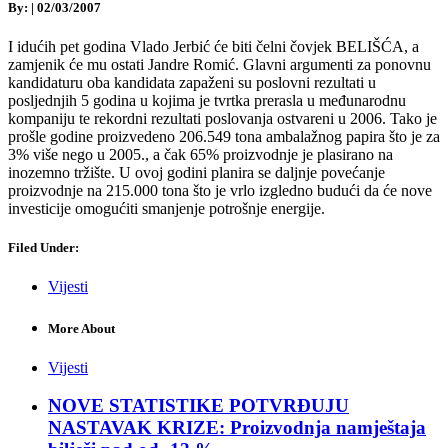
By:
|
02/03/2007
I idućih pet godina Vlado Jerbić će biti čelni čovjek BELIŠĆA, a
zamjenik će mu ostati Jandre Romić. Glavni argumenti za ponovnu
kandidaturu oba kandidata zapaženi su poslovni rezultati u
posljednjih 5 godina u kojima je tvrtka prerasla u međunarodnu
kompaniju te rekordni rezultati poslovanja ostvareni u 2006. Tako je
prošle godine proizvedeno 206.549 tona ambalažnog papira što je za
3% više nego u 2005., a čak 65% proizvodnje je plasirano na
inozemno tržište. U ovoj godini planira se daljnje povećanje
proizvodnje na 215.000 tona što je vrlo izgledno budući da će nove
investicije omogućiti smanjenje potrošnje energije.
Filed Under:
Vijesti
More About
Vijesti
NOVE STATISTIKE POTVRĐUJU
NASTAVAK KRIZE: Proizvodnja namještaja