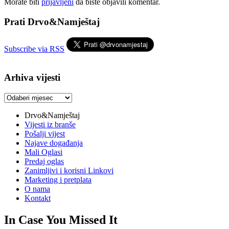
Morate biti
prijavljeni
da biste objavili komentar.
Prati Drvo&Namještaj
Subscribe via RSS
Arhiva vijesti
Arhiva
vijesti
Drvo&Namještaj
Vijesti iz branše
Pošalji vijest
Najave događanja
Mali Oglasi
Predaj oglas
Zanimljivi i korisni Linkovi
Marketing i pretplata
O nama
Kontakt
In Case You Missed It