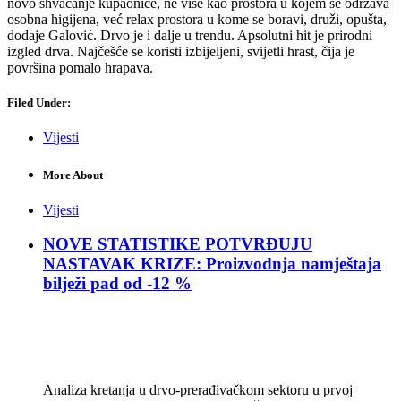
novo shvaćanje kupaonice, ne više kao prostora u kojem se održava
osobna higijena, već relax prostora u kome se boravi, druži, opušta,
dodaje Galović. Drvo je i dalje u trendu. Apsolutni hit je prirodni
izgled drva. Najčešće se koristi izbijeljeni, svijetli hrast, čija je
površina pomalo hrapava.
Filed Under:
Vijesti
More About
Vijesti
NOVE STATISTIKE POTVRĐUJU
NASTAVAK KRIZE: Proizvodnja namještaja
bilježi pad od -12 %
Analiza kretanja u drvo-prerađivačkom sektoru u prvoj