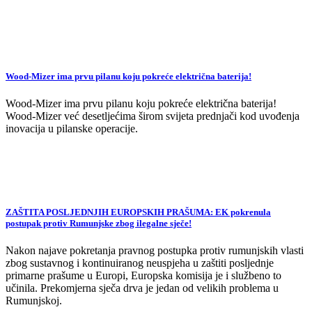
Wood-Mizer ima prvu pilanu koju pokreće električna baterija!
Wood-Mizer ima prvu pilanu koju pokreće električna baterija!
Wood-Mizer već desetljećima širom svijeta prednjači kod uvođenja
inovacija u pilanske operacije.
ZAŠTITA POSLJEDNJIH EUROPSKIH PRAŠUMA: EK pokrenula
postupak protiv Rumunjske zbog ilegalne sječe!
Nakon najave pokretanja pravnog postupka protiv rumunjskih vlasti
zbog sustavnog i kontinuiranog neuspjeha u zaštiti posljednje
primarne prašume u Europi, Europska komisija je i službeno to
učinila. Prekomjerna sječa drva je jedan od velikih problema u
Rumunjskoj.