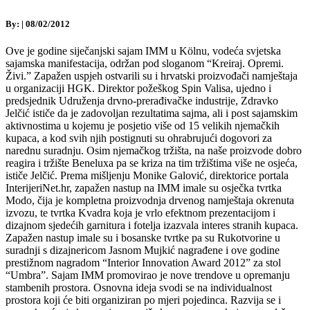
By:
|
08/02/2012
Ove je godine siječanjski sajam IMM u Kölnu, vodeća svjetska
sajamska manifestacija, održan pod sloganom “Kreiraj. Opremi.
Živi.” Zapažen uspjeh ostvarili su i hrvatski proizvođači namještaja
u organizaciji HGK. Direktor požeškog Spin Valisa, ujedno i
predsjednik Udruženja drvno-prerađivačke industrije, Zdravko
Jelčić ističe da je zadovoljan rezultatima sajma, ali i post sajamskim
aktivnostima u kojemu je posjetio više od 15 velikih njemačkih
kupaca, a kod svih njih postignuti su ohrabrujući dogovori za
narednu suradnju. Osim njemačkog tržišta, na naše proizvode dobro
reagira i tržište Beneluxa pa se kriza na tim tržištima više ne osjeća,
ističe Jelčić. Prema mišljenju Monike Galović, direktorice portala
InterijeriNet.hr, zapažen nastup na IMM imale su osječka tvrtka
Modo, čija je kompletna proizvodnja drvenog namještaja okrenuta
izvozu, te tvrtka Kvadra koja je vrlo efektnom prezentacijom i
dizajnom sjedećih garnitura i fotelja izazvala interes stranih kupaca.
Zapažen nastup imale su i bosanske tvrtke pa su Rukotvorine u
suradnji s dizajnericom Jasnom Mujkić nagrađene i ove godine
prestižnom nagradom “Interior Innovation Award 2012” za stol
“Umbra”. Sajam IMM promovirao je nove trendove u opremanju
stambenih prostora. Osnovna ideja svodi se na individualnost
prostora koji će biti organiziran po mjeri pojedinca. Razvija se i