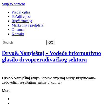
Skip to content
Predaj oglas
Pošalji vijest
Riječ čitatelja
Marketing i pretplata
O nama
Kontakt
GO
Drvo&Namještaj
-
Vodeće informativno
glasilo drvoprerađivačkog sektora
Drvo&Namještaj
(https://drvo-namjestaj.hr/vijesti/spin-valis-
zadovoljan-rezultatima-sajma-u-kolnu/)
More