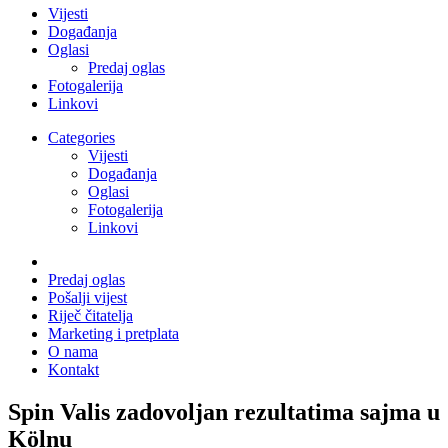
Vijesti
Događanja
Oglasi
Predaj oglas
Fotogalerija
Linkovi
Categories
Vijesti
Događanja
Oglasi
Fotogalerija
Linkovi
Predaj oglas
Pošalji vijest
Riječ čitatelja
Marketing i pretplata
O nama
Kontakt
Spin Valis zadovoljan rezultatima sajma u
Kölnu