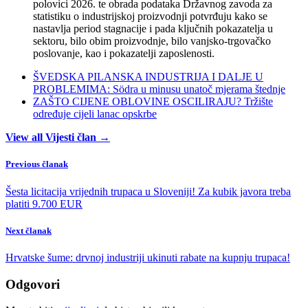
polovici 2026. te obrada podataka Državnog zavoda za
statistiku o industrijskoj proizvodnji potvrđuju kako se
nastavlja period stagnacije i pada ključnih pokazatelja u
sektoru, bilo obim proizvodnje, bilo vanjsko-trgovačko
poslovanje, kao i pokazatelji zaposlenosti.
ŠVEDSKA PILANSKA INDUSTRIJA I DALJE U
PROBLEMIMA: Södra u minusu unatoč mjerama štednje
ZAŠTO CIJENE OBLOVINE OSCILIRAJU? Tržište
određuje cijeli lanac opskrbe
View all Vijesti član →
Previous članak
Šesta licitacija vrijednih trupaca u Sloveniji! Za kubik javora treba
platiti 9.700 EUR
Next članak
Hrvatske šume: drvnoj industriji ukinuti rabate na kupnju trupaca!
Odgovori